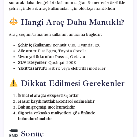
sunarak daha dengeli bir kullanım sağlar. Bu nedenle özellikle
şehir içinde sık araç kullananlar için oldukça mantıklıdır.
Hangi Araç Daha Mantıklı?
Araç seçimi tamamen kullanım amacına bağlıdır:
Şehir içi kullanım
: Renault Clio, Hyundai i20
Aile aracı
: Fiat Egea, Toyota Corolla
Uzun yol & konfor
: Passat, Octavia
SUV isteyenler
: Qashqai, 3008
Yakıt tasarrufu
: Hibrit veya elektrikli modeller
Dikkat Edilmesi Gerekenler
İkinci el araçta ekspertiz şarttır
Hasar kaydı mutlaka kontrol edilmelidir
Bakım geçmişi incelenmelidir
Sigorta ve kasko maliyetleri göz önünde
bulundurulmalıdır
Sonuç