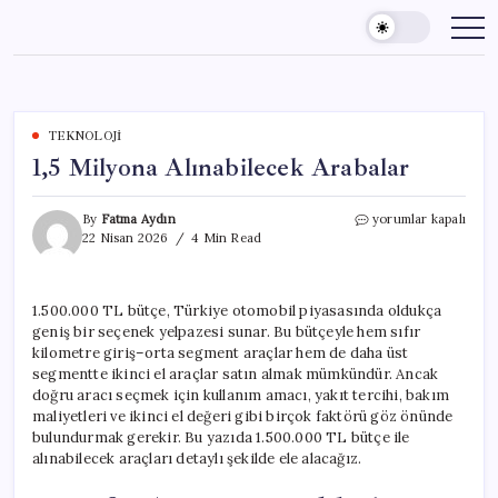
Skip
to
content
TEKNOLOJI
1,5 Milyona Alınabilecek Arabalar
1,5
By
Fatma Aydın
yorumlar kapalı
Milyona
22 Nisan 2026
4 Min Read
Alınabilecek
Arabalar
için
1.500.000 TL bütçe, Türkiye otomobil piyasasında oldukça
geniş bir seçenek yelpazesi sunar. Bu bütçeyle hem sıfır
kilometre giriş–orta segment araçlar hem de daha üst
segmentte ikinci el araçlar satın almak mümkündür. Ancak
doğru aracı seçmek için kullanım amacı, yakıt tercihi, bakım
maliyetleri ve ikinci el değeri gibi birçok faktörü göz önünde
bulundurmak gerekir. Bu yazıda 1.500.000 TL bütçe ile
alınabilecek araçları detaylı şekilde ele alacağız.