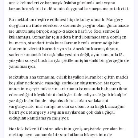
antik kelimeleri ve karmaşık üslubu günümüz anlayışına
kazandırarak bizi o dönemin duygusal karmaşasına ortak etti.
Bu mektubun deşifre edilmesi hiç de kolay olmadı. Margery,
duygularını ifade ederken o dönemde yaygın olan, günümüzde
ise unutulmuş birçok Anglo-Sakson harfi ve özel sembolü
kullanmıştı. Uzmanlar için adeta bir dil bulmacasına dönüşen
bu metin, standart imla kurallarının henüz oturmadığı bir
dönemin izlerini barındırıyordu. Ancak bu karmaşık yapı,
sadece romantik bir aşk hikayesinin değil, aynı zamanda 15.
yüzyılın sosyal baskılarıyla şekillenmiş hüzünlü bir gerçeğin de
yansımasıydı.
Mektubun ana temasını, evlilik hayalleri kuran bir çiftin maddi
koşullar nedeniyle yaşadığı zorluklar oluşturuyor. Margery,
annesinin çeyiz miktarını artırması konusunda babasını ikna
edemediğini büyük bir üzüntüyle ifade ediyor. “Ağır bir kalple”
yazdığı bu bölümde, nişanlısı John’a olan sadakatini
vurgulayarak, mal varlığı ne olursa olsun ona bağlı kalacağını
belirtiyor. Margery, sevginin sayılardan çok daha güçlü
olduğunu kanıtlamaya çalışıyor.
Norfolk kökenli Paston ailesinin geniş arşivinde yer alan bu
mektup, aynı zamanda bir sınıf atlama hikayesinin de