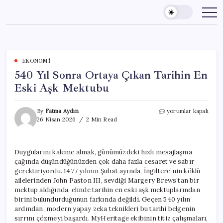
Skip
to
content
EKONOMI
540 Yıl Sonra Ortaya Çıkan Tarihin En
Eski Aşk Mektubu
540
By
Fatma Aydın
yorumlar kapalı
Yıl
26 Nisan 2026
2 Min Read
Sonra
Ortaya
Çıkan
Duygularını kaleme almak, günümüzdeki hızlı mesajlaşma
Tarihin
çağında düşündüğünüzden çok daha fazla cesaret ve sabır
En
Eski
gerektiriyordu. 1477 yılının Şubat ayında, İngiltere’nin köklü
Aşk
ailelerinden John Paston III, sevdiği Margery Brews’tan bir
Mektubu
mektup aldığında, elinde tarihin en eski aşk mektuplarından
için
birini bulundurduğunun farkında değildi. Geçen 540 yılın
ardından, modern yapay zeka teknikleri bu tarihi belgenin
sırrını çözmeyi başardı. MyHeritage ekibinin titiz çalışmaları,