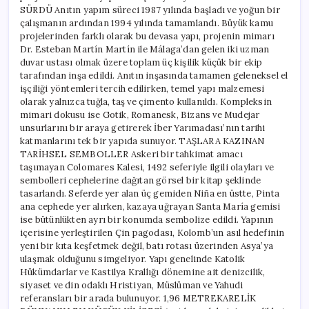
SÜRDÜ Anıtın yapım süreci 1987 yılında başladı ve yoğun bir
çalışmanın ardından 1994 yılında tamamlandı. Büyük kamu
projelerinden farklı olarak bu devasa yapı, projenin mimarı
Dr. Esteban Martín Martín ile Málaga’dan gelen iki uzman
duvar ustası olmak üzere toplam üç kişilik küçük bir ekip
tarafından inşa edildi. Anıtın inşasında tamamen geleneksel el
işçiliği yöntemleri tercih edilirken, temel yapı malzemesi
olarak yalnızca tuğla, taş ve çimento kullanıldı. Kompleksin
mimari dokusu ise Gotik, Romanesk, Bizans ve Mudejar
unsurlarını bir araya getirerek İber Yarımadası’nın tarihi
katmanlarını tek bir yapıda sunuyor. TAŞLARA KAZINAN
TARİHSEL SEMBOLLER Askeri bir tahkimat amacı
taşımayan Colomares Kalesi, 1492 seferiyle ilgili olayları ve
sembolleri cephelerine dağıtan görsel bir kitap şeklinde
tasarlandı. Seferde yer alan üç gemiden Niña en üstte, Pinta
ana cephede yer alırken, kazaya uğrayan Santa María gemisi
ise bütünlükten ayrı bir konumda sembolize edildi. Yapının
içerisine yerleştirilen Çin pagodası, Kolomb’un asıl hedefinin
yeni bir kıta keşfetmek değil, batı rotası üzerinden Asya’ya
ulaşmak olduğunu simgeliyor. Yapı genelinde Katolik
Hükümdarlar ve Kastilya Krallığı dönemine ait denizcilik,
siyaset ve din odaklı Hristiyan, Müslüman ve Yahudi
referansları bir arada bulunuyor. 1,96 METREKARELİK