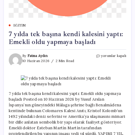
EĞITIM
7 yılda tek başına kendi kalesini yaptı:
Emekli oldu yapmaya başladı
7
By
Fatma Aydın
yorumlar kapalı
yılda
10 Haziran 2026
2 Min Read
tek
başına
kendi
kalesini
yaptı:
Emekli
7 yılda tek başına kendi kalesini yaptı: Emekli oldu yapmaya
oldu
başladı Posted on 10 Haziran 2026 by Yusuf Arslan
yapmaya
İspanya’nın güneyindeki Málaga şehrine bağlı Benalmádena
başladı
kentinde bulunan Colomares Kalesi Anıtı, Kristof Kolomb’un
için
1492 yılındaki deniz seferini ve Amerika’ya ulaşmasını mimari
bir dille anlatan sembolik bir yapı olarak faaliyet gösteriyor.
Emekli doktor Esteban Martín Martín tarafından
projelendirilen bu yapının inşası yedi yıl sürdü. YAPIMI 7 YIL