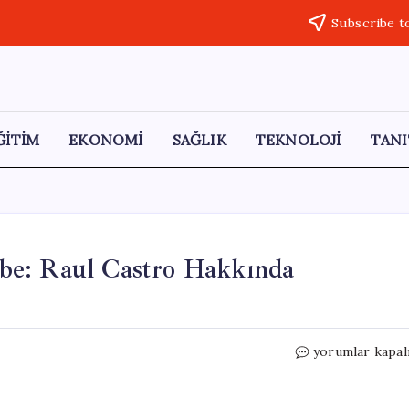
Subscribe t
ĞİTİM
EKONOMİ
SAĞLIK
TEKNOLOJİ
TANI
be: Raul Castro Hakkında
ABD’den
yorumlar kapal
Küba’ya
Yeni
Bir