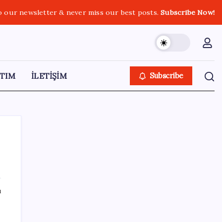
o our newsletter & never miss our best posts.
Subscribe Now!
TIM
İLETİŞİM
Subscribe
SON YAZILAR
ı
Intel’den TSMC’ye Rakip Teknoloji: 2027’de
Geliyor