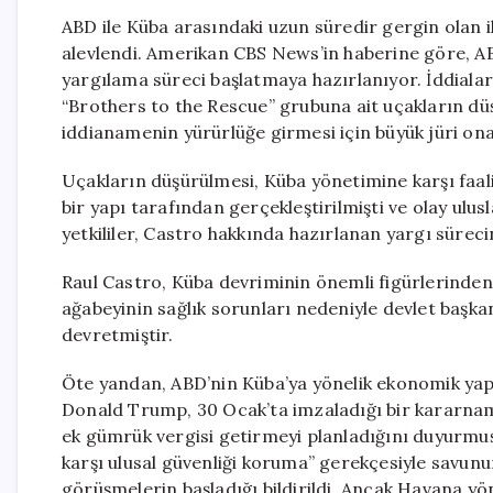
ABD ile Küba arasındaki uzun süredir gergin olan il
alevlendi. Amerikan CBS News’in haberine göre, AB
yargılama süreci başlatmaya hazırlanıyor. İddialar
“Brothers to the Rescue” grubuna ait uçakların düşü
iddianamenin yürürlüğe girmesi için büyük jüri onay
Uçakların düşürülmesi, Küba yönetimine karşı faali
bir yapı tarafından gerçekleştirilmişti ve olay ulus
yetkililer, Castro hakkında hazırlanan yargı süreci
Raul Castro, Küba devriminin önemli figürlerinden 
ağabeyinin sağlık sorunları nedeniyle devlet başka
devretmiştir.
Öte yandan, ABD’nin Küba’ya yönelik ekonomik yap
Donald Trump, 30 Ocak’ta imzaladığı bir kararname
ek gümrük vergisi getirmeyi planladığını duyurmuşt
karşı ulusal güvenliği koruma” gerekçesiyle savunu
görüşmelerin başladığı bildirildi. Ancak Havana yöne