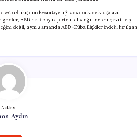
petrol akışının kesintiye uğrama riskine karşı acil
 gözler, ABD’deki büyük jürinin alacağı karara çevrilmiş
ğini değil, aynı zamanda ABD-Küba ilişkilerindeki kırılga
Author
tma Aydın