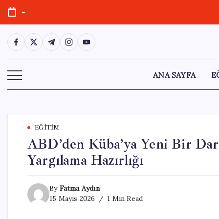
Skip
-
to
content
https://www.facebook.com/
https://twitter.com/
https://t.me/
https://www.instagram.com/
https://youtube.com/
ANA SAYFA
E
EĞITIM
ABD’den Küba’ya Yeni Bir Dar
Yargılama Hazırlığı
By
Fatma Aydın
15 Mayıs 2026
1 Min Read