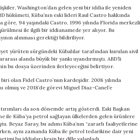
Darbe:
işkiler, Washington’dan gelen yeni bir iddia ile yeniden
Raul
D hükümeti, Küba’nın eski lideri Raul Castro hakkında
Castro
a göre, 94 yaşındaki Castro, 1996 yılında Florida merkezl
Hakkında
rülmesi ile ilgili bir iddianamede yer alıyor. Bu
Yargılama
ının alınması gerektiği bildiriliyor.
Hazırlığı
için
yet yürüten sürgündeki Kübalılar tarafından kurulan sivil
lararası alanda büyük bir yankı uyandırmıştı. ABD’li
nin bu dosya üzerinden ilerleyeceğini belirtiyor.
biri olan Fidel Castro’nun kardeşidir. 2008 yılında
nı olmuş ve 2018’de görevi Miguel Diaz-Canel’e
tırımları da son dönemde artış gösterdi. Eski Başkan
 ile Küba’ya petrol sağlayan ülkelerden gelen ürünlere
u. Beyaz Saray, bu adımı Küba’nın “zararlı faaliyetlerine
rken, aynı zamanda Küba ile petrol tedarikine dair yeni
timi bu iddiaları kesin bir dille yalanladı.