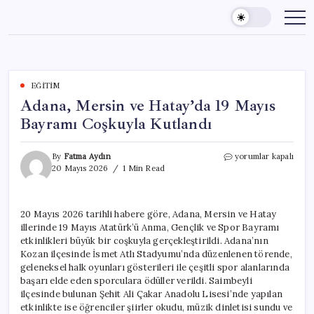
Skip
to
content
EĞITIM
Adana, Mersin ve Hatay’da 19 Mayıs
Bayramı Coşkuyla Kutlandı
Adana,
By
Fatma Aydın
yorumlar kapalı
Mersin
20 Mayıs 2026
1 Min Read
ve
Hatay’da
19
20 Mayıs 2026 tarihli habere göre, Adana, Mersin ve Hatay
Mayıs
illerinde 19 Mayıs Atatürk’ü Anma, Gençlik ve Spor Bayramı
Bayramı
Coşkuyla
etkinlikleri büyük bir coşkuyla gerçekleştirildi. Adana’nın
Kutlandı
Kozan ilçesinde İsmet Atlı Stadyumu’nda düzenlenen törende,
için
geleneksel halk oyunları gösterileri ile çeşitli spor alanlarında
başarı elde eden sporculara ödüller verildi. Saimbeyli
ilçesinde bulunan Şehit Ali Çakar Anadolu Lisesi’nde yapılan
etkinlikte ise öğrenciler şiirler okudu, müzik dinletisi sundu ve