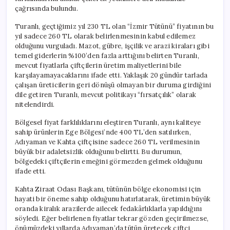
çağrısında bulundu.
Turanlı, geçtiğimiz yıl 230 TL olan “İzmir Tütünü” fiyatının bu
yıl sadece 260 TL olarak belirlenmesinin kabul edilemez
olduğunu vurguladı. Mazot, gübre, işçilik ve arazi kiraları gibi
temel giderlerin %100’den fazla arttığını belirten Turanlı,
mevcut fiyatlarla çiftçilerin üretim maliyetlerini bile
karşılayamayacaklarını ifade etti. Yaklaşık 20 gündür tarlada
çalışan üreticilerin geri dönüşü olmayan bir duruma girdiğini
dile getiren Turanlı, mevcut politikayı “fırsatçılık” olarak
nitelendirdi.
Bölgesel fiyat farklılıklarını eleştiren Turanlı, aynı kaliteye
sahip ürünlerin Ege Bölgesi’nde 400 TL’den satılırken,
Adıyaman ve Kahta çiftçisine sadece 260 TL verilmesinin
büyük bir adaletsizlik olduğunu belirtti. Bu durumun,
bölgedeki çiftçilerin emeğini görmezden gelmek olduğunu
ifade etti.
Kahta Ziraat Odası Başkanı, tütünün bölge ekonomisi için
hayati bir öneme sahip olduğunu hatırlatarak, üretimin büyük
oranda kiralık arazilerde ailecek fedakârlıklarla yapıldığını
söyledi. Eğer belirlenen fiyatlar tekrar gözden geçirilmezse,
önümüzdeki yıllarda Adıyaman’da tütün üretecek çiftçi