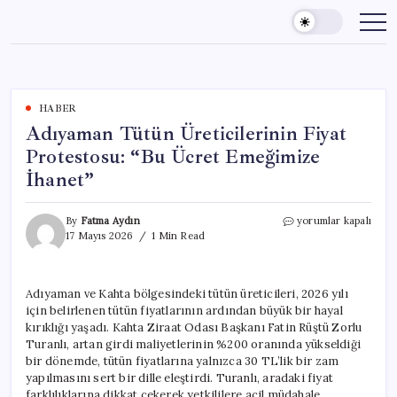
Skip
to
content
HABER
Adıyaman Tütün Üreticilerinin Fiyat
Protestosu: “Bu Ücret Emeğimize
İhanet”
Adıyaman
By
Fatma Aydın
yorumlar kapalı
Tütün
17 Mayıs 2026
1 Min Read
Üreticilerinin
Fiyat
Protestosu:
Adıyaman ve Kahta bölgesindeki tütün üreticileri, 2026 yılı
“Bu
için belirlenen tütün fiyatlarının ardından büyük bir hayal
Ücret
Emeğimize
kırıklığı yaşadı. Kahta Ziraat Odası Başkanı Fatin Rüştü Zorlu
İhanet”
Turanlı, artan girdi maliyetlerinin %200 oranında yükseldiği
için
bir dönemde, tütün fiyatlarına yalnızca 30 TL’lik bir zam
yapılmasını sert bir dille eleştirdi. Turanlı, aradaki fiyat
farklılıklarına dikkat çekerek yetkililere acil müdahale