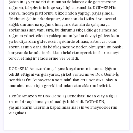
Şahin’in iş yerindeki durumunu defalarca dile getirmesine
rağmen, taleplerinin hiçe sayıldığı savunuldu. DGD-SEN’in
sosyal medya platformu X üzerinden yaptığı paylaşımda,
“Mehmet Şahin arkadaşımız, Amazon’da fiziksel ve mental
sağlık durumuna uygun olmayan ortamlarda çalışmaya
zorlanmasının yanı sıra, bu durumu sıkça dile getirmesine
rağmen yöneticilerin yaklaşımının ‘ya bu deveyi güdeceksin,
ya bu diyardan gideceksin’ şeklinde olması, zaten var olan
sorunlarının daha da kötüleşmesine neden olmuştur. Bu baskı
karşısında kendisine hakkını helal etmeyerek intihar etmeyi
tercih etmiştir” ifadelerine yer verildi.
DGD-SEN, Amazon’un çalışma koşullarının insan sağlığını
tehdit ettiğini vurgulayarak, şirket yönetimi ve Dok Gemi-İş
Sendikası’nı “cinayetten sorumlu” ilan etti. Sendika, olayın
unutulmaması için gerekli adımları atacaklarını belirtti.
Henüz Amazon ve Dok Gemi-İş Sendikası’ndan olayla ilgili
resmi bir açıklama yapılmadığı bildirildi. DGD-SEN,
yaşananların üzerinin kapatılmasına izin vermeyeceklerini
vurguladı.