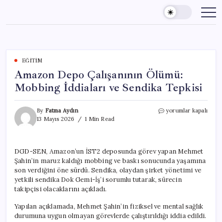
Skip
to
content
EĞITIM
Amazon Depo Çalışanının Ölümü:
Mobbing İddiaları ve Sendika Tepkisi
Amazon
By
Fatma Aydın
yorumlar kapalı
Depo
13 Mayıs 2026
1 Min Read
Çalışanının
Ölümü:
Mobbing
DGD-SEN, Amazon’un İST2 deposunda görev yapan Mehmet
İddiaları
Şahin’in maruz kaldığı mobbing ve baskı sonucunda yaşamına
ve
Sendika
son verdiğini öne sürdü. Sendika, olaydan şirket yönetimi ve
Tepkisi
yetkili sendika Dok Gemi-İş’i sorumlu tutarak, sürecin
için
takipçisi olacaklarını açıkladı.
Yapılan açıklamada, Mehmet Şahin’in fiziksel ve mental sağlık
durumuna uygun olmayan görevlerde çalıştırıldığı iddia edildi.