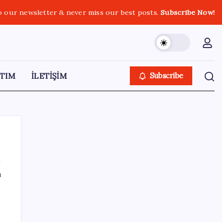
o our newsletter & never miss our best posts.
Subscribe Now!
TIM
İLETİŞİM
Subscribe
ı
SON YAZILAR
Intel’den TSMC’ye Rakip Teknoloji: 2027’de
Geliyor