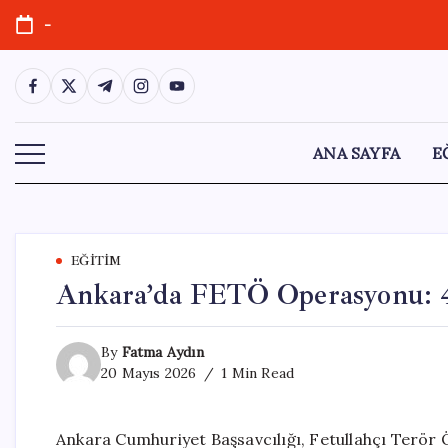
Skip
-
to
content
https://www.facebook.com/
https://twitter.com/
https://t.me/
https://www.instagram.com/
https://youtube.com/
ANA SAYFA
E
EĞITIM
Ankara’da FETÖ Operasyonu: 4 
By
Fatma Aydın
20 Mayıs 2026
1 Min Read
Ankara Cumhuriyet Başsavcılığı, Fetullahçı Terör