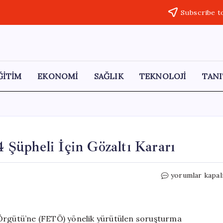
Subscribe t
ĞİTİM
EKONOMİ
SAĞLIK
TEKNOLOJİ
TANI
Şüpheli İçin Gözaltı Kararı
Ankara’da
yorumlar kapal
FETÖ
Operasyonu:
4
Şüpheli
 Örgütü’ne (FETÖ) yönelik yürütülen soruşturma