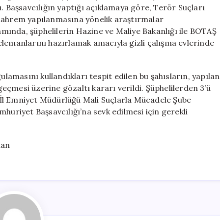
İçin
ı. Başsavcılığın yaptığı açıklamaya göre, Terör Suçları
Gözaltı
ahrem yapılanmasına yönelik araştırmalar
Kararı
mında, şüphelilerin Hazine ve Maliye Bakanlığı ile BOTAŞ
için
elemanlarını hazırlamak amacıyla gizli çalışma evlerinde
ulamasını kullandıkları tespit edilen bu şahısların, yapılan
çmesi üzerine gözaltı kararı verildi. Şüphelilerden 3’ü
İl Emniyet Müdürlüğü Mali Suçlarla Mücadele Şube
huriyet Başsavcılığı’na sevk edilmesi için gerekli
lan