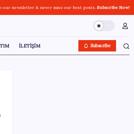
o our newsletter & never miss our best posts.
Subscribe Now!
TIM
İLETİŞİM
Subscribe
SON YAZILAR
ı
‘Tek çatı altında toplanmalı’ dedi: Akın
Gürlek’ten ‘internet gazeteciliği’ için yasa