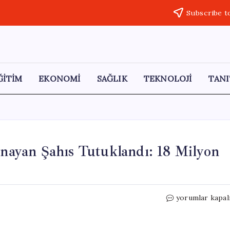
Subscribe t
ĞİTİM
EKONOMİ
SAĞLIK
TEKNOLOJİ
TANI
ynayan Şahıs Tutuklandı: 18 Milyon
Askeri
yorumlar kapal
Gizli
Bilgilerle
Bahis