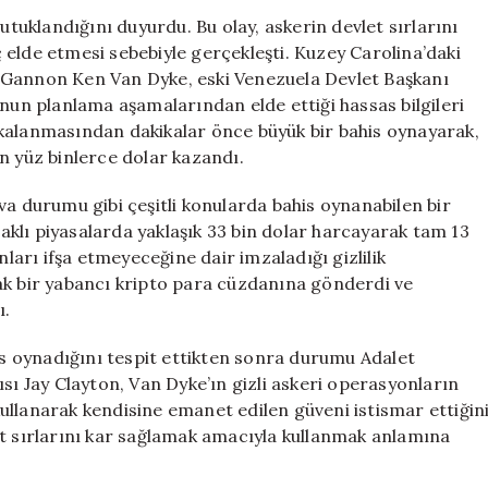
Oynayan
utuklandığını duyurdu. Bu olay, askerin devlet sırlarını
Şahıs
elde etmesi sebebiyle gerçekleşti. Kuzey Carolina’daki
Tutuklandı:
 Gannon Ken Van Dyke, eski Venezuela Devlet Başkanı
18
n planlama aşamalarından elde ettiği hassas bilgileri
Milyon
kalanmasından dakikalar önce büyük bir bahis oynayarak,
TL
n yüz binlerce dolar kazandı.
Kazanç
Sağladı
va durumu gibi çeşitli konularda bahis oynanabilen bir
için
klı piyasalarda yaklaşık 33 bin dolar harcayarak tam 13
nları ifşa etmeyeceğine dair imzaladığı gizlilik
ak bir yabancı kripto para cüzdanına gönderdi ve
ı.
bahis oynadığını tespit ettikten sonra durumu Adalet
sı Jay Clayton, Van Dyke’ın gizli askeri operasyonların
 kullanarak kendisine emanet edilen güveni istismar ettiğin
et sırlarını kar sağlamak amacıyla kullanmak anlamına