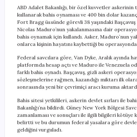
ABD Adalet Bakanlığı, bir özel kuvvetler askerinin t
kullanarak bahis oynaması ve 400 bin dolar kazanç 
Fort Bragg üssünde görevli 38 yaşındaki Başçavuş
Nicolas Maduro’nun yakalanmasına dair operasyonu
bahis oynamak için kullandı. Asker, Maduro’nun ya
onlarca kişinin hayatını kaybettiği bu operasyonda
Federal savcılara göre, Van Dyke, Aralık ayında ha
platformda hesap açtı ve Maduro ile Venezuela oda
farklı bahis oynadı. Başçavuş, gizli askeri operasyo
sözleşmelerine rağmen, kazandığı miktarı ilk olar
sonrasında yeni bir çevrimiçi aracı kuruma aktard
Bahis sitesi yetkilileri, askerin devlet sırları ile 
Bakanlığı’na bildirdi. Güney New York Bölgesi Savcı
zamanlaması ve sonuçları ile ilgili bilgileri kötüye
belirtti ve bu durumun federal yasalara göre devl
geldiğini vurguladı.