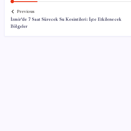
Previous
İzmir’de 7 Saat Sürecek Su Kesintileri: İşte Etkilenecek
Bölgeler