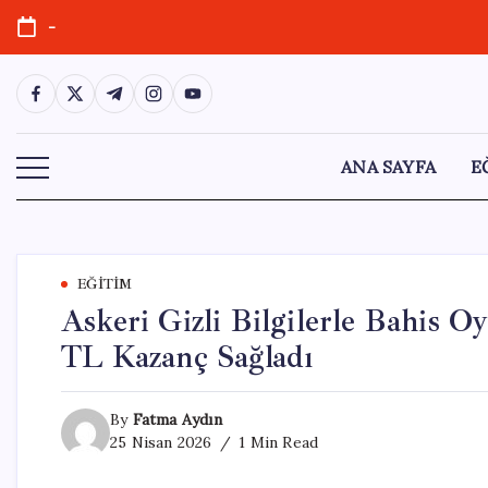
Skip
-
to
content
https://www.facebook.com/
https://twitter.com/
https://t.me/
https://www.instagram.com/
https://youtube.com/
ANA SAYFA
E
EĞITIM
Askeri Gizli Bilgilerle Bahis O
TL Kazanç Sağladı
By
Fatma Aydın
25 Nisan 2026
1 Min Read