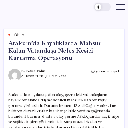
Skip
to
content
EĞITIM
Atakum’da Kayalıklarda Mahsur
Kalan Vatandaşa Nefes Kesici
Kurtarma Operasyonu
Atakum’da
By
Fatma Aydın
yorumlar kapalı
Kayalıklarda
27 Nisan 2026
1 Min Read
Mahsur
Kalan
Vatandaşa
Atakum’da meydana gelen olay, çevredeki vatandaşların
Nefes
kayalık bir alanda düşme sonucu mahsur kalan bir kişiyi
Kesici
Kurtarma
görmesiyle başladı. Durumu hemen 112 Acil Çağrı Merkezi’ne
Operasyonu
bildiren duyarlı kişiler, hızlı bir şekilde yardım çağrısında
için
bulundu. İhbarın ardından, olay yerine AFAD, jandarma, itfaiye
ve sağlık ekipleri yönlendirildi. Sarp arazide kalan ve
yaralanan vatandaş için kurtarma ekipleri titizlikle bir