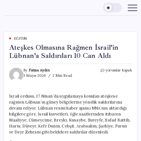
Skip
to
content
EĞITIM
Ateşkes Olmasına Rağmen İsrail’in
Lübnan’a Saldırıları 10 Can Aldı
Ateşkes
By
Fatma Aydın
yorumlar kapalı
Olmasına
3 Mayıs 2026
2 Min Read
Rağmen
İsrail’in
Lübnan’a
İsrail ordusu, 17 Nisan’da uygulamaya konulan ateşkese
Saldırıları
rağmen Lübnan’ın güney bölgelerine yönelik saldırılarına
10
Can
devam ediyor. Lübnan resmi haber ajansı NNA’nın aktardığı
Aldı
bilgilere göre, İsrail kuvvetleri, öğle saatlerinden itibaren
için
Maaliyye, Cümeycime, Breyki, Kusaybe, Sureyfe, Safad Battih,
Haris, Düveyr, Kefr Dunin, Cebşit, Arabsalim, Şarkiye, Furun
ve Deyr Zehrani gibi beldelere saldırılar düzenledi.