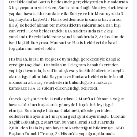
Özellikle Safad Battih beldesinde gerçekleştirilen bir saldırıda
3 kişi yaşamını yitirirken, Sur kentine bağlı Maaliyye beldesine
yapılan hava saldırısında ise iki Suriye ve bir Mısır uyruklu 3
kişi hayatını kaybetti. Haris beldesinde insansız hava aracı
(İHA) ile hedef alınan bir motosikletin saldırısında da 1 kişi
can verdi. Coya beldesindeki İHA saldırısında ise 2 kişi
yaralandı. Breyki beldesine yönelik saldırıda 2, Arabsalim’de
ise 1 kişi öldü. Ayrıca, Mansuri ve Haris beldeleri de İsrail
topçularının hedefi oldu.
Hizbullah, İsrail’in ateşkese uymadığı gerekçesiyle karşılık
verdiğini açıkladı. Hizbullah’ın Telegram kanalı üzerinden
yaptığı duyuruda, İsrail’in ateşkese yönelik ihlallerine karşılık
olarak işgal altındaki Bayyada ve Kantara beldelerinde İsrail
ordusuna ait araç ve askerlerin bulunduğu bir noktaya
kamikaze İHA ile saldırı düzenlendiği belirtildi.
Önceki gelişmelerde, İsrail ordusu 2 Mart’ta Lübnan’a yoğun
hava saldırıları başlatarak güneyde birçok beldeyi işgal
etmişti. Bu süreçte Lübnan hükümeti, ülkede yerinden
edilenlerin sayısının 1 milyonu geçtiğini duyurmuştu. Lübnan
Sağlık Bakanlığı, 2 Mart’tan bu yana İsrail saldırılarında
2,600’den fazla kişinin hayatını kaybettiğini bildirmişti. ABD
Başkanı Donald Trump, 24 Nisan’da yaptığı açıklamada,