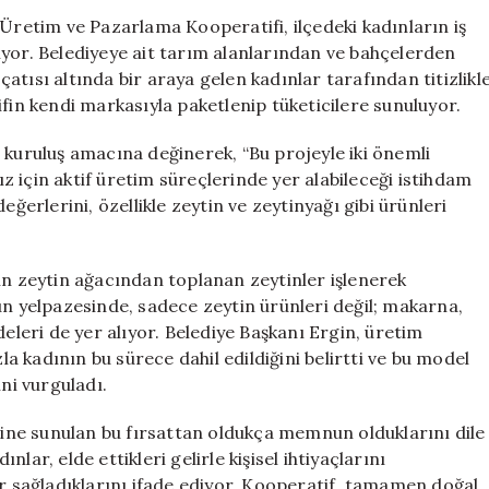
Katkı
 Üretim ve Pazarlama Kooperatifi, ilçedeki kadınların iş
Sağlıyor:
r. Belediyeye ait tarım alanlarından ve bahçelerden
100
tısı altında bir araya gelen kadınlar tarafından titizlikl
Kadın
fin kendi markasıyla paketlenip tüketicilere sunuluyor.
İş
Buldu
 kuruluş amacına değinerek, “Bu projeyle iki önemli
için
 için aktif üretim süreçlerinde yer alabileceği istihdam
eğerlerini, özellikle zeytin ve zeytinyağı gibi ürünleri
in zeytin ağacından toplanan zeytinler işlenerek
ün yelpazesinde, sadece zeytin ürünleri değil; makarna,
deleri de yer alıyor. Belediye Başkanı Ergin, üretim
 kadının bu sürece dahil edildiğini belirtti ve bu model
ini vurguladı.
erine sunulan bu fırsattan oldukça memnun olduklarını dile
ar, elde ettikleri gelirle kişisel ihtiyaçlarını
ar sağladıklarını ifade ediyor. Kooperatif, tamamen doğal