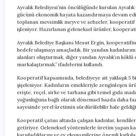
Ayvalık Belediyesi’nin öncülüğünde kurulan Ayvalık
gücünü ekonomik hayata kazandırmaya devam ediyo
toplanan mevsimlik meyve ve sebzeler, kooperatif ça
işleniyor. Hazırlanan geleneksel ürünler, kooperati
Ayvalık Belediye Başkanı Mesut Ergin, kooperatifin
hedefe ulaşmayı amaçladık. Bir yandan kadınlarımız
alanları oluşturmak, diğer yandan Ayvalık’ın köklü d
markalaştırmak.” ifadelerini kullandı.
Kooperatif kapsamında, belediyeye ait yaklaşık 5 b
şişeleniyor. Kadınların emekleriyle zenginleşen ür
erişte, reçel, sirke ve tarhana gibi temel gıda mad
yoğunluğuna bağlı olarak dönemsel bazda daha fazla
sayesinde yerel üretimin sürdürülebilir hale geldiğ
Kooperatif çatısı altında çalışan kadınlar, kendil
getiriyor. Geleneksel yöntemlerle üretim yapan kadınl
karşıladıklarını ve ev ekonomilerine önemli katkıl