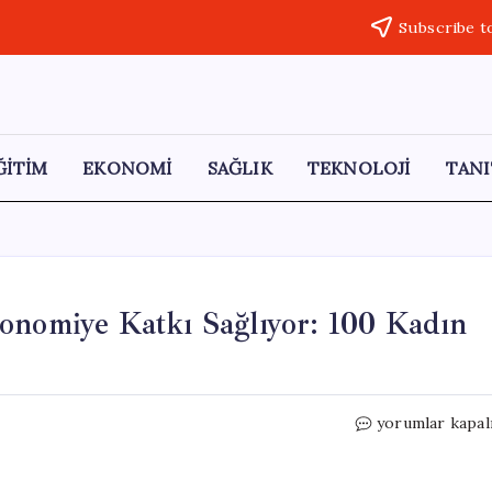
Subscribe t
ĞİTİM
EKONOMİ
SAĞLIK
TEKNOLOJİ
TANI
onomiye Katkı Sağlıyor: 100 Kadın
Ayvalık’ta
yorumlar kapal
Kadınların
Emeği
Ekonomiye