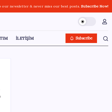
o our newsletter & never miss our best posts.
Subscribe Now!
TIM
İLETİŞİM
Subscribe
SON YAZILAR
ı
Reddit’te Karma Devri Kapanıyor mu?