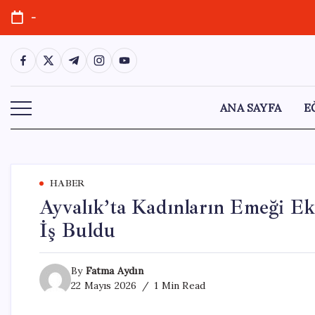
Skip
-
to
content
https://www.facebook.com/
https://twitter.com/
https://t.me/
https://www.instagram.com/
https://youtube.com/
ANA SAYFA
E
HABER
Ayvalık’ta Kadınların Emeği Ek
İş Buldu
By
Fatma Aydın
22 Mayıs 2026
1 Min Read