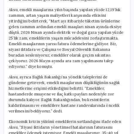
Aksu, emekli maaşlarına yılın başında yapılan yüzde 12,19’luk
zammın, artan yaşam maliyetleri karşısında etkisini
yitirdiğini belirterek, “Mart ayı itibariyle tüketim ürünlerine
gelen zammın ardından emekli maaşları nisan ayında eksiye
düştü. 2026 Nisan ayında elektrik ve doğal gaza yapılan yüzde
25’lik zam, emeklilerin yaşam mücadelesini zorlaştırmakta.
Emekli maaşlarının yarısı fatura ödemelerine gidiyor. Biz,
siyasi iktidara ve Çalışma ve Sosyal Güvenlik Bakanına
buradan sesleniyoruz; emekliler olarak geçim sıkıntısı
çekiyoruz. 2026 Mayıs ayında ara zam yapılmasını talep
ediyoruz.” diye konuştu.
Aksu, ayrıca Sağlık Bakanlığı’na yönelik taleplerini de
gündeme getirerek, emekli maaşlarının düşüklüğünün sağlık
hizmetlerine erişimi etkilediğini belirtti. “Emekliler,
hastanelerde muayene ve ilaç katkı payları nedeniyle zor
durumda kalıyor. Sağlık Bakanlığından, bu kesintilerin
kaldırılmasını ve emeklilere hastane randevularında öncelik
verilmesini bekliyoruz.” dedi.
Ekonomik krizin yükünü emeklilerin sırtlandığını ifade eden
Aksu, “Siyasi iktidarın yönetimsel hatalarının faturasını
emekliler ödemek istemiyor. Emekli maaşlarımız, 35-40 yıl