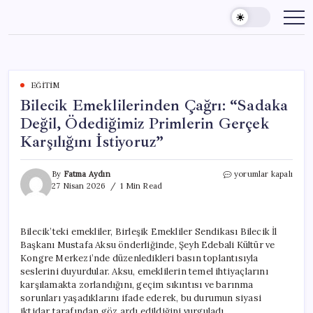
Skip
to
content
EĞITIM
Bilecik Emeklilerinden Çağrı: “Sadaka
Değil, Ödediğimiz Primlerin Gerçek
Karşılığını İstiyoruz”
Bilecik
By
Fatma Aydın
yorumlar kapalı
Emeklilerinden
27 Nisan 2026
1 Min Read
Çağrı:
“Sadaka
Değil,
Bilecik’teki emekliler, Birleşik Emekliler Sendikası Bilecik İl
Ödediğimiz
Başkanı Mustafa Aksu önderliğinde, Şeyh Edebali Kültür ve
Primlerin
Gerçek
Kongre Merkezi’nde düzenledikleri basın toplantısıyla
Karşılığını
seslerini duyurdular. Aksu, emeklilerin temel ihtiyaçlarını
İstiyoruz”
karşılamakta zorlandığını, geçim sıkıntısı ve barınma
için
sorunları yaşadıklarını ifade ederek, bu durumun siyasi
iktidar tarafından göz ardı edildiğini vurguladı.