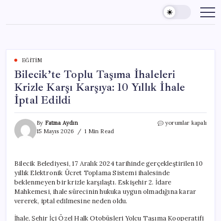
Skip
to
content
EĞITIM
Bilecik’te Toplu Taşıma İhaleleri
Krizle Karşı Karşıya: 10 Yıllık İhale
İptal Edildi
Bilecik’te
By
Fatma Aydın
yorumlar kapalı
Toplu
15 Mayıs 2026
1 Min Read
Taşıma
İhaleleri
Krizle
Bilecik Belediyesi, 17 Aralık 2024 tarihinde gerçekleştirilen 10
Karşı
yıllık Elektronik Ücret Toplama Sistemi ihalesinde
Karşıya:
10
beklenmeyen bir krizle karşılaştı. Eskişehir 2. İdare
Yıllık
Mahkemesi, ihale sürecinin hukuka uygun olmadığına karar
İhale
vererek, iptal edilmesine neden oldu.
İptal
Edildi
İhale, Şehir İçi Özel Halk Otobüsleri Yolcu Taşıma Kooperatifi