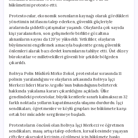
hükümetini protesto etti.
Protestocular, ekonomik sorunların kaynağı olarak gördükleri
yönetimin istifasını talep ederken, güvenlik güçleriyle
aralarında şiddetli çatışmalar yaşandı. Olaylarda çok sayıda
kişi yaralanırken, son gelişmelerle birlikte gözaltına
alınanların sayısı da 120’ye yükseldi. Yetkililer, olayların
büyümesini engellemek amacıyla başkentte geniş güvenlik
önlemleri alarak bazı devlet kurumlarını tahliye etti. Üst düzey
bürokratlar ve milletvekilleri güvenli bir şekilde bölgeden
çıkarıldı.
Bolivya Polis Müdürü Mirko Sokol, protestolar sırasında 11
polisin yaralandığını ve olayların arkasında Bolivya İşçi
Merkezi lideri Mario Argollo’nun bulunduğunu belirterek
hakkında yakalama kararı çıkarıldığını açıkladı. Ülke
genelindeki protestolar, büyük kentlerle sınırlı kalmaksızın 32
farklı noktada yolların kapatılmasıyla ulaşımı durdurdu. İşçi
sendikaları, öğretmenler ve köylü grupları ise hükümete karşı
ortak bir mücadele sergilemeye başladı.
Protestoların öncüsü olan Bolivya İşçi Merkezi ve öğretmen
sendikaları, maaş artışı talep ederken, kırsal kesimde yaşayan
çiftçiler akaryakıt krizinin çözülmesi için hükümete baskı