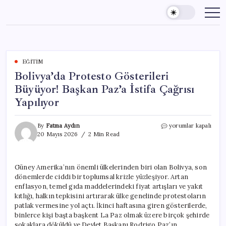
Skip
to
content
EĞITIM
Bolivya’da Protesto Gösterileri
Büyüyor! Başkan Paz’a İstifa Çağrısı
Yapılıyor
Bolivya’da
By
Fatma Aydın
yorumlar kapalı
Protesto
20 Mayıs 2026
2 Min Read
Gösterileri
Büyüyor!
Başkan
Güney Amerika’nın önemli ülkelerinden biri olan Bolivya, son
Paz’a
dönemlerde ciddi bir toplumsal krizle yüzleşiyor. Artan
İstifa
Çağrısı
enflasyon, temel gıda maddelerindeki fiyat artışları ve yakıt
Yapılıyor
kıtlığı, halkın tepkisini artırarak ülke genelinde protestoların
için
patlak vermesine yol açtı. İkinci haftasına giren gösterilerde,
binlerce kişi başta başkent La Paz olmak üzere birçok şehirde
sokaklara döküldü ve Devlet Başkanı Rodrigo Paz’ın