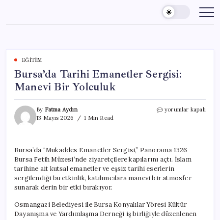
Skip
to
content
EĞITIM
Bursa’da Tarihi Emanetler Sergisi:
Manevi Bir Yolculuk
Bursa’da
By
Fatma Aydın
yorumlar kapalı
Tarihi
13 Mayıs 2026
1 Min Read
Emanetler
Sergisi:
Manevi
Bursa’da “Mukaddes Emanetler Sergisi,” Panorama 1326
Bir
Bursa Fetih Müzesi’nde ziyaretçilere kapılarını açtı. İslam
Yolculuk
için
tarihine ait kutsal emanetler ve eşsiz tarihi eserlerin
sergilendiği bu etkinlik, katılımcılara manevi bir atmosfer
sunarak derin bir etki bırakıyor.
Osmangazi Belediyesi ile Bursa Konyalılar Yöresi Kültür
Dayanışma ve Yardımlaşma Derneği iş birliğiyle düzenlenen