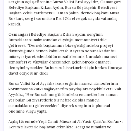
serginin açılış törenine Bursa Valisi Erol Ayyıldız, Osmangazi
Belediye Başkanı Erkan Aydın, Bursa Büyükşehir Belediyesi
Başkan Vekili Yardımcısı Osman Şahin, dernek başkanı Musa
Bozkurt, sergi sorumlusu Erol Güzel ve çok sayıda vatandaş
katıldı.
Osmangazi Belediye Başkanı Erkan Aydın, serginin
Bursalılara sunulmasından duyduğu memnuniyeti dile
getirerek, “Dernek başkanımız bize geldiğinde bu projeyi
duyurduğunda hemen kabul ettik. Bayram sonuna kadar bu
müzeyi ziyaret eden bütün misafirlerimiz, buradaki manevi
atmosferi ve yüzyıllar öncesinden gelen birçok emaneti
deneyimleyecekler. Bu huzuru hissetmeleri için herkesi buraya
davet ediyorum” dedi.
Bursa Valisi Erol Ayyıldız ise, serginin manevi atmosferinin
korunmasına katkı sağlayan tüm paydaşlara teşekkür etti. Vali
Ayyıldız, “Her Bursalı’nın gönlünde bu emanetler her zaman
yer bulur. Bu ziyaretlerle bir nebze de olsa manevi
susuzluklarını giderecekler” diyerek serginin toplumsal
önemine vurgu yaptı.
Açılış töreninde Yeşil Camii Müezzini Ali Yasir Çalık’ın Kur’an-ı
Kerim tilaveti ile başlayan etkinlikte, sergi sorumuları ve