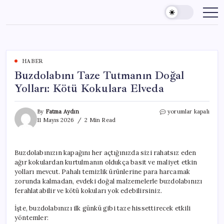
Skip
to
content
HABER
Buzdolabını Taze Tutmanın Doğal
Yolları: Kötü Kokulara Elveda
Buzdolabını
By
Fatma Aydın
yorumlar kapalı
Taze
11 Mayıs 2026
2 Min Read
Tutmanın
Doğal
Yolları:
Buzdolabınızın kapağını her açtığınızda sizi rahatsız eden
Kötü
ağır kokulardan kurtulmanın oldukça basit ve maliyet etkin
Kokulara
Elveda
yolları mevcut. Pahalı temizlik ürünlerine para harcamak
için
zorunda kalmadan, evdeki doğal malzemelerle buzdolabınızı
ferahlatabilir ve kötü kokuları yok edebilirsiniz.
İşte, buzdolabınızı ilk günkü gibi taze hissettirecek etkili
yöntemler: