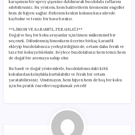
karışımını bir sprey şişesine doldurarak buzdolabı raflarını
silebilirsiniz. Bu yöntem, hem bakterilerin üremesini engeller
hem de hijyen sağlar. Sirkenin keskin kokusu kısa sürede
kaybolur ve temiz bir hava bırakır.
**LİMON VE KARANFİL FERAHLIĞI**
Doğal ve hoş bir koku arayanlar için limon mükemmel bir
seçenek. Dilimlenmiş limonların üzerine birkaç karanfil
ekleyip buzdolabınıza yerleştirdiğinizde, ortam daha ferah ve
taze bir kokuya bürünür. Böylece buzdolabınız hem temiz hem
de doğal bir aromaya sahip olur.
Bu basit ve doğal yöntemlerle, buzdolabınızdaki kötü
kokulardan kolaylıkla kurtulabilir ve ferah bir ortam
yaratabilirsiniz. Unutmayın, hem hijyen hem de hoş bir koku
için bu pratik önerileri uygulamak yeterli!