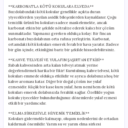
**KARBONATLA KÖTÜ KOKULARA ELVEDA**
Buzdolabındaki kötü kokular genellikle açıkta duran
yiyeceklerden yayılan asidik bileşenlerden kaynaklanır. Çoğu
temizlik ürünü bu kokuları sadece maskelemekte, ancak
karbonat etkin bir şekilde nötralize ederek kalıcı bir çözüm
sunmaktadır. Yapmanız gereken oldukça kolay: Bir fincan
karbonatı buzdolabının orta rafına yerleştirin. Karbonat,
ortamdaki kötü kokuları emerek ferah bir hava yaratır. Sadece
bir gün içinde, etkinliğini bariz bir şekilde hissedebilirsiniz.
**KAHVE TELVESİ VE YULAFIN ŞAŞIRTAN ETKİSİ**
Sabah kahvesinden arta kalan telveyi atmak yerine
değerlendirmek harika bir fikir! Kurutulmuş kahve telvesi, kötü
kokuları emmede oldukça etkilidir ve ayrıca dolabınıza hoş bir
kahve aroması katar. Diğer bir doğal çözüm ise yulaf
ezmesidir. Küçük bir kase kuru yulaf, hem nemi hem de kötü
kokuları emerek dolabınızda ferahlık sağlar. Özellikle yoğun
kokulu yiyecekler bulundurduğunuz dönemlerde yulaf ezmesi
etkili bir yardımcıdır.
**ELMA SİRKESİYLE HİJYENİK TEMİZLİK**
Kokuları gidermekle kalmayıp, oluşum nedenlerini de ortadan
kaldırmak önemlidir. Yarım su ve yarım elma sirkesi