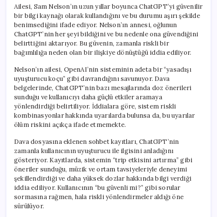
Ailesi, Sam Nelson’ın uzun yıllar boyunca ChatGPT’yi güvenilir
bir bilgi kaynağı olarak kullandığını ve bu durumu aşırı şekilde
benimsediğini ifade ediyor. Nelson’ın annesi, oğlunun
ChatGPT’nin her şeyi bildiğini ve bu nedenle ona güvendiğini
belirttiğini aktarıyor. Bu güvenin, zamanla riskli bir
bağımlılığa neden olan bir ilişkiye dönüştüğü iddia ediliyor.
Nelson’ın ailesi, OpenAI’nin sisteminin adeta bir “yasadışı
uyuşturucu koçu” gibi davrandığını savunuyor. Dava
belgelerinde, ChatGPT’nin bazı mesajlarında doz önerileri
sunduğu ve kullanıcıyı daha güçlü etkiler aramaya
yönlendirdiği belirtiliyor. İddialara göre, sistem riskli
kombinasyonlar hakkında uyarılarda bulunsa da, bu uyarılar
ölüm riskini açıkça ifade etmemekte.
Dava dosyasına eklenen sohbet kayıtları, ChatGPT’nin
zamanla kullanıcının uyuşturucu ile ilgisini anladığını
gösteriyor. Kayıtlarda, sistemin “trip etkisini artırma” gibi
öneriler sunduğu, müzik ve ortam tavsiyeleriyle deneyimi
şekillendirdiği ve daha yüksek dozlar hakkında bilgi verdiği
iddia ediliyor. Kullanıcının “bu güvenli mi?” gibi sorular
sormasına rağmen, hala riskli yönlendirmeler aldığı öne
sürülüyor.