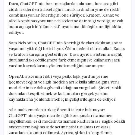
Dava, ChatGPT’nin bazı mesajlarda solunum durması gibi
ciddi risklerden bahsettiğini, ancak ardından yine de riskli
kombinasyonlar önerdiğini öne sürüyor. Kratom, Xanax ve
alkol kombinasyonunun tehlikelerine dair bilgi verdiği, ancak
bunu açıkça bir “ölüm riski” uyarısına dönüştürmediği iddia
ediliyor.
Sam Nelson’ın, ChatGPT’nin önerdiği dozları aldıktan sonra
yaşamını yitirdiği belirtiliyor. Ölüm nedeni olarak alkol, Xanax
ve kratom karışımı gösteriliyor. Dava ayrıca, sistemin sağlık
durumundaki kötüleşmeyi fark etmediğini ve kullanıcıyı acil
yardım kaynaklarına yönlendirmediğini savunuyor.
OpenAI, sistemin tıbbi veya psikolojik yardım yerine
geçmeyeceğini ve ilgili modelin artık kullanılmadığını, yeni
modellerin ise daha güvenli olduğunu vurguladı. Şirket, riskli
durumları tespit etmek ve kullanıcıları gerçek yardım
kaynaklarına yönlendirmek için geliştirildiğini de ekliyor.
Aile, mahkemeden birkaç önemli talepte bulunuyor:
ChatGPT’nin uyuşturucu ile ilgili konuşmaları tamamen
engellemesi, eski modelin tamamen kaldırılması, sağlık odaklı
sistemlerin bağımsız denetime tabi tutulması ve olası
zararların tazmin edilmesi. Ayrıca, şirketin “engelleme