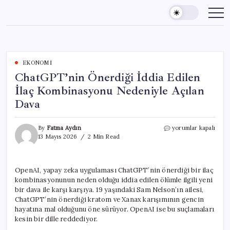
Skip
to
content
EKONOMI
ChatGPT’nin Önerdiği İddia Edilen
İlaç Kombinasyonu Nedeniyle Açılan
Dava
ChatGPT’nin
By
Fatma Aydın
yorumlar kapalı
Önerdiği
13 Mayıs 2026
2 Min Read
İddia
Edilen
İlaç
OpenAI, yapay zeka uygulaması ChatGPT’nin önerdiği bir ilaç
Kombinasyonu
kombinasyonunun neden olduğu iddia edilen ölümle ilgili yeni
Nedeniyle
Açılan
bir dava ile karşı karşıya. 19 yaşındaki Sam Nelson’ın ailesi,
Dava
ChatGPT’nin önerdiği kratom ve Xanax karışımının gencin
için
hayatına mal olduğunu öne sürüyor. OpenAI ise bu suçlamaları
kesin bir dille reddediyor.