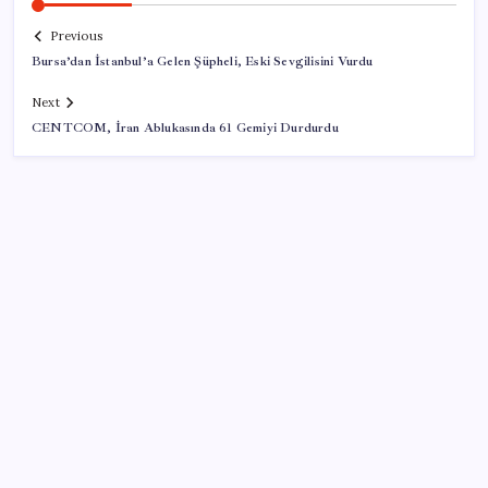
Previous
Bursa’dan İstanbul’a Gelen Şüpheli, Eski Sevgilisini Vurdu
Next
CENTCOM, İran Ablukasında 61 Gemiyi Durdurdu
SON YAZILAR
KOBİ’ler için akıllı üretim üssü
Sürekli maddi sorun yaşayan insanların beyni daha
çabuk yaşlanabiliyor: ‘Beyin de yoruluyor’