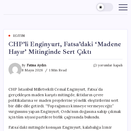
Skip
to
content
EĞITIM
CHP’li Enginyurt, Fatsa’daki ‘Madene
Hayır’ Mitinginde Sert Çıktı
CHP’li
By
Fatma Aydın
yorumlar kapalı
Enginyurt,
8 Mayıs 2026
1 Min Read
Fatsa’daki
‘Madene
Hayır’
CHP İstanbul Milletvekili Cemal Enginyurt, Fatsa’da
Mitinginde
gerçekleşen maden karşıtı mitingde, iktidarın çevre
Sert
Çıktı
politikalarına ve maden projelerine yönelik eleştirilerini sert
için
bir dille dile getirdi. “Toprağımızı kimseye vermeyeceğiz”
vurgusunu yapan Enginyurt, Ordu’nun doğasına sahip çıkmak
için tüm siyasi partilere birlik çağrısında bulundu.
Fatsa’daki mitingde konuşan Enginyurt, kalabalığa İzmir