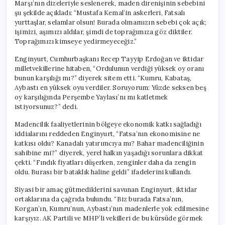
Marşı’nın dizeleriyle seslenerek, maden direnişinin sebebini
şu şekilde açıkladı: “Mustafa Kemal’in askerleri, Fatsalı
yurttaşlar, selamlar olsun! Burada olmamızın sebebi çok açık;
işimizi, aşımızı aldılar, şimdi de toprağımıza göz diktiler.
Toprağımızı kimseye yedirmeyeceğiz.”
Enginyurt, Cumhurbaşkanı Recep Tayyip Erdoğan ve iktidar
milletvekillerine hitaben, “Ordulunun verdiği yüksek oy oranı
bunun karşılığı mı?” diyerek sitem etti. “Kumru, Kabataş,
Aybastı en yüksek oyu verdiler. Soruyorum: Yüzde seksen beş
oy karşılığında Perşembe Yaylası’nı mı katletmek
istiyorsunuz?” dedi.
Madencilik faaliyetlerinin bölgeye ekonomik katkı sağladığı
iddialarını reddeden Enginyurt, “Fatsa’nın ekonomisine ne
katkısı oldu? Kanadalı yatırımcıya mı? Bahar madenciliğinin
sahibine mi?” diyerek, yerel halkın yaşadığı sorunlara dikkat
çekti. “Fındık fiyatları düşerken, zenginler daha da zengin
oldu. Burası bir bataklık haline geldi” ifadelerini kullandı.
Siyasi bir amaç gütmediklerini savunan Enginyurt, iktidar
ortaklarına da çağrıda bulundu. “Biz burada Fatsa’nın,
Korgan’ın, Kumru’nun, Aybastı’nın madenlerle yok edilmesine
karşıyız. AK Partili ve MHP’li vekilleri de bu kürsüde görmek