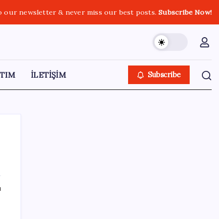
o our newsletter & never miss our best posts.
Subscribe Now!
TIM
İLETİŞİM
Subscribe
SON YAZILAR
ı
Intel’den TSMC’ye Rakip Teknoloji: 2027’de
Geliyor