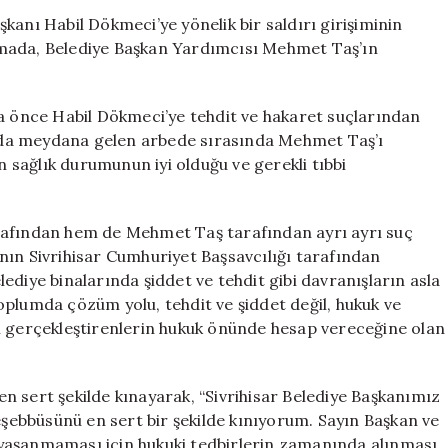
Özgür
aşkanı Habil Dökmeci’ye yönelik bir saldırı girişiminin
Özel
klamada, Belediye Başkan Yardımcısı Mehmet Taş’ın
Tehditleri
Kınadı
için
ha önce Habil Dökmeci’ye tehdit ve hakaret suçlarından
sında meydana gelen arbede sırasında Mehmet Taş’ı
n sağlık durumunun iyi olduğu ve gerekli tıbbi
rafından hem de Mehmet Taş tarafından ayrı ayrı suç
nın Sivrihisar Cumhuriyet Başsavcılığı tarafından
ediye binalarında şiddet ve tehdit gibi davranışların asla
oplumda çözüm yolu, tehdit ve şiddet değil, hukuk ve
ı gerçekleştirenlerin hukuk önünde hesap vereceğine olan
 en sert şekilde kınayarak, “Sivrihisar Belediye Başkanımız
teşebbüsünü en sert bir şekilde kınıyorum. Sayın Başkan ve
ın yaşanmaması için hukuki tedbirlerin zamanında alınması