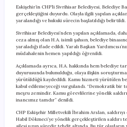
Eskişehir’in CHP’li Sivrihisar Belediyesi, Belediye B
gerçekleştiğini duyurdu. Olayla ilgili yapılan açı
yaralandığı ve hukuki sürecin başlatıldığı belirtildi.
Sivrihisar Belediyesi’nden yapılan açıklamada, da
ceza almış olan H.A. isimli şahsın, belediye bina
yaraladığı ifade edildi. Yaralı Başkan Yardımcısı’nı
müdahalenin hemen yapıldığı öğrenildi.
Açıklamada ayrıca, H.A. hakkında hem belediye ta
duyurusunda bulunulduğu, olaya ilişkin soruşturma
yürütüldüğü kaydedildi. Kamu hizmeti yürütülen bel
kabul edilemeyeceği vurgulandı. “Demokratik bir t
meşru zemindir. Kamu görevlilerine yönelik saldır
inancımız tamdır” denildi.
CHP Eskişehir Milletvekili İbrahim Arslan, saldırıyı
Habil Dökmeci’ye yönelik gerçekleştirilen saldırı 
ailesi uzun süredir tehdit altında. Bu tür olaylar