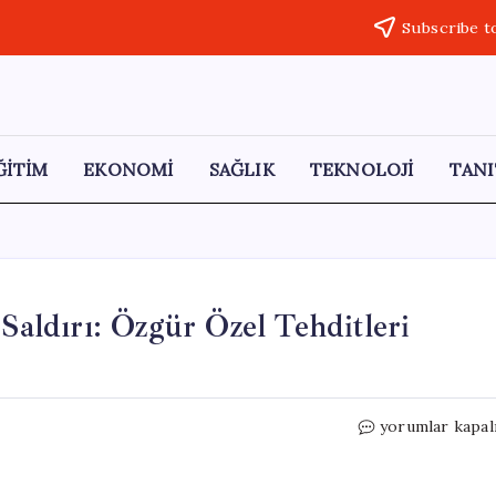
Subscribe t
ĞİTİM
EKONOMİ
SAĞLIK
TEKNOLOJİ
TANI
 Saldırı: Özgür Özel Tehditleri
CHP’li
yorumlar kapal
Sivrihisar
Belediyesi’ne
Saldırı: