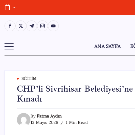
Skip
-
to
content
https://www.facebook.com/
https://twitter.com/
https://t.me/
https://www.instagram.com/
https://youtube.com/
ANA SAYFA
E
EĞITIM
CHP’li Sivrihisar Belediyesi’ne
Kınadı
By
Fatma Aydın
13 Mayıs 2026
1 Min Read