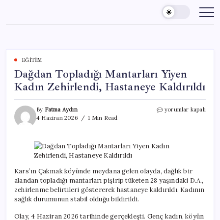
Skip
to
content
EĞITIM
Dağdan Topladığı Mantarları Yiyen
Kadın Zehirlendi, Hastaneye Kaldırıldı
Dağdan
By
Fatma Aydın
yorumlar kapalı
Topladığı
4 Haziran 2026
1 Min Read
Mantarları
Yiyen
Kadın
Zehirlendi,
Hastaneye
Kaldırıldı
Kars’ın Çakmak köyünde meydana gelen olayda, dağlık bir
için
alandan topladığı mantarları pişirip tüketen 28 yaşındaki D.A.,
zehirlenme belirtileri göstererek hastaneye kaldırıldı. Kadının
sağlık durumunun stabil olduğu bildirildi.
Olay, 4 Haziran 2026 tarihinde gerçekleşti. Genç kadın, köyün