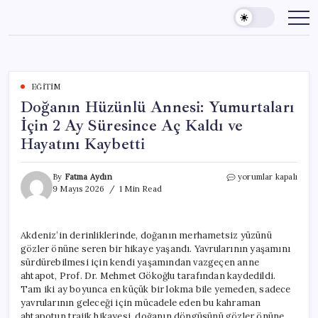
Skip
to
content
EĞITIM
Doğanın Hüzünlü Annesi: Yumurtaları
İçin 2 Ay Süresince Aç Kaldı ve
Hayatını Kaybetti
Doğanın
By
Fatma Aydın
yorumlar kapalı
Hüzünlü
9 Mayıs 2026
1 Min Read
Annesi:
Yumurtaları
İçin
Akdeniz’in derinliklerinde, doğanın merhametsiz yüzünü
2
gözler önüne seren bir hikaye yaşandı. Yavrularının yaşamını
Ay
Süresince
sürdürebilmesi için kendi yaşamından vazgeçen anne
Aç
ahtapot, Prof. Dr. Mehmet Gökoğlu tarafından kaydedildi.
Kaldı
Tam iki ay boyunca en küçük bir lokma bile yemeden, sadece
ve
yavrularının geleceği için mücadele eden bu kahraman
Hayatını
ahtapotun trajik hikayesi, doğanın döngüsünü gözler önüne