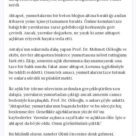
Kaybetti
serdi.
için
Ahtapot, yumurtalarını bir beton bloğun altına bıraktığı andan
itibaren yeme içmeyi tamamen bıraktı. Önüne konulan taze
balığı bile yavrularına zarar gelebileceği korkusuyla geri
çevirdi. Ancak, yavrular doğarken, ne yazık ki anne ahtapot
açlıktan eriyerek hayata veda etti.
Antalya’nın sularında dalış yapan Prof. Dr. Mehmet Gökoğlu ve
ekibi, dev bir ahtapotun binlerce yumurtasına nöbet tuttuğunu
fark etti. Ekip, annenin açlık durumuna dayanamayarak ona
taze bir balık sundu; fakat anne ahtapot, koruma içgüdüsüyle
bu teklifi reddetti. Onun tek amacı, yumurtalarını taze tutmak
ve onlara sürekli su püskürtmekti.
İki aylık bir izleme sürecinin ardından gerçekleştirilen son
dalışta, yavruların yumurtadan çıktığı ancak annenin cansız
bedeniyle karşılaşıldı. Prof. Dr. Gökoğlu, o anları şöyle anlattı:
“Ahtapotlar, yumurtalarının başında bekler ve bu süreçte hiç
beslenmezler. Genellikle ağırlıklarının yüzde 60’ını
kaybederler. Yavrular açılınca zayıf kalır ve açlıktan ölür. İşte o
ahtapot da böyle oldu. Onun görüntüsünü çektik.”
Bu hüzünlü olayın Anneler Günü öncesine denk gelmesi,