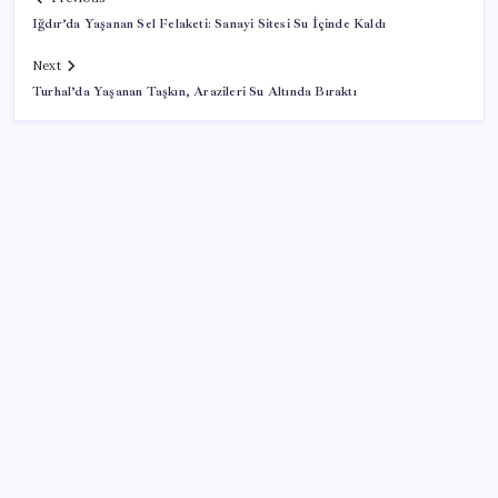
Iğdır’da Yaşanan Sel Felaketi: Sanayi Sitesi Su İçinde Kaldı
Next
Turhal’da Yaşanan Taşkın, Arazileri Su Altında Bıraktı
SON YAZILAR
TÜİK, güncel internet kullanımı verilerini paylaştı
Reddit’te Karma Devri Kapanıyor mu?
Intel’den TSMC’ye Rakip Teknoloji: 2027’de Geliyor
Apple, MacBook Air’da sorunlar yaşıyor