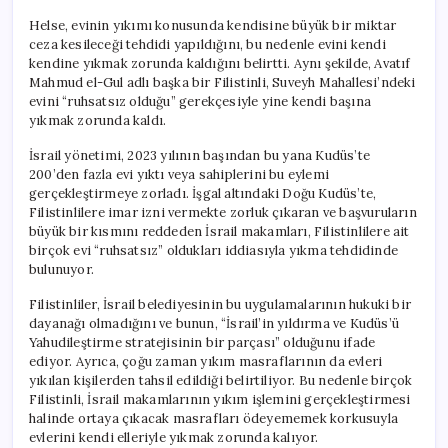
Helse, evinin yıkımı konusunda kendisine büyük bir miktar
ceza kesileceği tehdidi yapıldığını, bu nedenle evini kendi
kendine yıkmak zorunda kaldığını belirtti. Aynı şekilde, Avatıf
Mahmud el-Gul adlı başka bir Filistinli, Suveyh Mahallesi’ndeki
evini “ruhsatsız olduğu” gerekçesiyle yine kendi başına
yıkmak zorunda kaldı.
İsrail yönetimi, 2023 yılının başından bu yana Kudüs’te
200’den fazla evi yıktı veya sahiplerini bu eylemi
gerçekleştirmeye zorladı. İşgal altındaki Doğu Kudüs’te,
Filistinlilere imar izni vermekte zorluk çıkaran ve başvuruların
büyük bir kısmını reddeden İsrail makamları, Filistinlilere ait
birçok evi “ruhsatsız” oldukları iddiasıyla yıkma tehdidinde
bulunuyor.
Filistinliler, İsrail belediyesinin bu uygulamalarının hukuki bir
dayanağı olmadığını ve bunun, “İsrail’in yıldırma ve Kudüs’ü
Yahudileştirme stratejisinin bir parçası” olduğunu ifade
ediyor. Ayrıca, çoğu zaman yıkım masraflarının da evleri
yıkılan kişilerden tahsil edildiği belirtiliyor. Bu nedenle birçok
Filistinli, İsrail makamlarının yıkım işlemini gerçekleştirmesi
halinde ortaya çıkacak masrafları ödeyememek korkusuyla
evlerini kendi elleriyle yıkmak zorunda kalıyor.