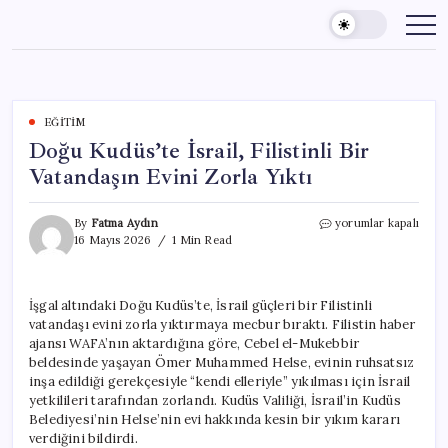
Skip
to
content
EĞITIM
Doğu Kudüs’te İsrail, Filistinli Bir
Vatandaşın Evini Zorla Yıktı
Doğu
By
Fatma Aydın
yorumlar kapalı
Kudüs’te
16 Mayıs 2026
1 Min Read
İsrail,
Filistinli
Bir
İşgal altındaki Doğu Kudüs’te, İsrail güçleri bir Filistinli
Vatandaşın
vatandaşı evini zorla yıktırmaya mecbur bıraktı. Filistin haber
Evini
Zorla
ajansı WAFA’nın aktardığına göre, Cebel el-Mukebbir
Yıktı
beldesinde yaşayan Ömer Muhammed Helse, evinin ruhsatsız
için
inşa edildiği gerekçesiyle “kendi elleriyle” yıkılması için İsrail
yetkilileri tarafından zorlandı. Kudüs Valiliği, İsrail’in Kudüs
Belediyesi’nin Helse’nin evi hakkında kesin bir yıkım kararı
verdiğini bildirdi.