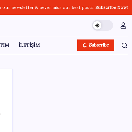
o our newsletter & never miss our best posts.
Subscribe Now!
TIM
İLETİŞİM
Subscribe
SON YAZILAR
ı
ABD ile ticaret gerilimine rağmen artış: Çin
malları tüm dünyayı sarıyor