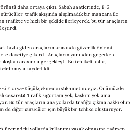
Yoğun
 görüntü daha ortaya çıktı. Sabah saatlerinde, E-5
Trafikte
rücüler, trafik akışında alışılmadık bir manzara ile
Scooter
n trafikte ve hızlı bir şekilde ilerleyerek, bu tür araçların
İle
leştirdi.
Tehlikeli
Yolculuk!
için
sek hızla giden araçların arasında güvenlik önlemi
kete davetiye çıkardı. Araçların yanından geçerken
kışları arasında gerçekleşti. Bu tehlikeli anlar,
telefonuyla kaydedildi.
 “E-5 Florya-Küçükçekmece istikametindeyiz. Önümüzde
deli cesareti! ‘Trafik sigortam yok, kaskım yok ama
r. Bu tür araçların ana yollarda trafiğe çıkma hakkı olu
de diğer sürücüler için büyük bir tehlike oluşturuyor.”
m/s üzerindeki yollarda kullanımı yasak olmasına rağmen,