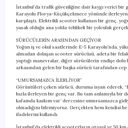
İstanbul’da trafik güvenliğine dair kaygı verici bir
Karayolu Florya-Küçükçekmece yönünde ilerleyen sü
karşılaştı. Elektrikli scooter kullanan bir genç, yoğu
yasak olduğu ana yolda tehlikeli bir yolculuk gerçek
SÜRÜCÜLERİN ARASINDAN GEÇİYOR
Yoğun iş ve okul saatlerinde E-5 Karayolu’nda, yük
almadan dolaşan scooter sürücüsü, adeta bir fela
yaptığı manevralar, diğer sürücülerin endişe dolu ba
arkasından gelen bir başka sürücü tarafından cep 
“UMURSAMAZCA İLERLİYOR”
Görüntüleri çeken sürücü, duruma isyan ederek,
hızla ilerleyen bir genç var. Bu tam anlamıyla bir 
kafamda kaskım var’ dercesine umursamazca gidiyo
olmadığını bilemiyoruz. Gerçekten hem kendisi hem 
ifadelerini kullandı.
İstanbul’da elektrikli scooterların otoyol ve 50 k