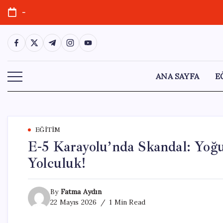
Skip
-
to
content
https://www.facebook.com/
https://twitter.com/
https://t.me/
https://www.instagram.com/
https://youtube.com/
ANA SAYFA
E
EĞITIM
E-5 Karayolu’nda Skandal: Yoğun
Yolculuk!
By
Fatma Aydın
22 Mayıs 2026
1 Min Read