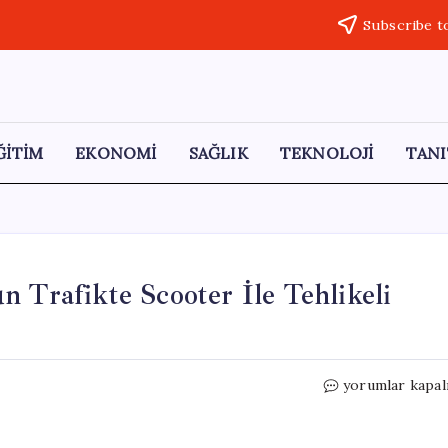
Subscribe t
ĞİTİM
EKONOMİ
SAĞLIK
TEKNOLOJİ
TANI
 Trafikte Scooter İle Tehlikeli
E-
yorumlar kapal
5
Karayolu’nda
Skandal: