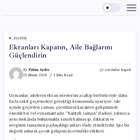
Skip
to
content
HABER
Ekranları Kapatın, Aile Bağlarını
Güçlendirin
Ekranları
By
Fatma Aydın
yorumlar kapalı
Kapatın,
25 Nisan 2026
1 Min Read
Aile
Bağlarını
Güçlendirin
Uzmanlar, ailelerin ekran sürelerini azaltıp birbirleriyle daha
için
fazla vakit geçirmeleri gerektiği konusunda uyarıyor. Aile
içinde geçirilen zaman, çocukların karakter gelişiminde
önemli bir rol oynamaktadır. “Kaliteli zaman” ifadesi, yalnızca
aynı mekânda bulunmakla sınırlı kalmayıp, dikkatin ve
sevginin tamamen paylaşıldığı anları ifade etmektedir. İşte bu
değerli anların çocuk gelişimi üzerindeki etkileri: