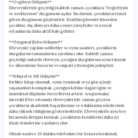
**Özgüven Gelişimi**
Ebeveynleriyle geçirdiği kaliteli zaman, çocuklara “Değerliyim
ve seviliyorum” duygusunu aşılar. Bu durum, çocukların temel
güven duygusunu güçlendirir. Kendini güvende hisseden
çocuklar, dış dünyayı daha cesurca keşfeder ve sosyal
ortamlarda daha aktif hale gelirler.
**Duygusal Zeka Gelişimi**
Ebeveynle yapılan sohbetler ve oyun saatleri, çocukların
duygularını tanımalarına yardımcı olur. Kaliteli zaman
geçirdiği anlarda ebeveyn, çocuğun duygularına ayna tutarak
öz-düzenleme becerisi ve empati yeteneğini pekiştirir.
**Bilişsel ve Dil Gelişimi**
Birlikte kitap okumak, oyun oynamak veya gün içinde
yaşananları konuşmak, çocuğun kelime dağarcığını ve
mantıksal düşünme becerilerini artırır. Araştırmalar,
interaktif bir ortamda ebeveynleriyle zaman geçiren
çocukların akademik başarılarının ve odaklanma sürelerinin
daha yüksek olduğunu göstermektedir. Ebeveynlerle aynı boy
hizasında iletişim kurmak, çocukların kendilerini daha iyi
ifade etmelerine yardımcı olur.
Günde sadece 20 dakika telefonları bir kenara bırakmak,