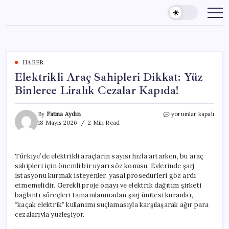
Skip
to
content
HABER
Elektrikli Araç Sahipleri Dikkat: Yüz
Binlerce Liralık Cezalar Kapıda!
Elektrikli
By
Fatma Aydın
yorumlar kapalı
Araç
18 Mayıs 2026
2 Min Read
Sahipleri
Dikkat:
Yüz
Türkiye’de elektrikli araçların sayısı hızla artarken, bu araç
Binlerce
sahipleri için önemli bir uyarı söz konusu. Evlerinde şarj
Liralık
Cezalar
istasyonu kurmak isteyenler, yasal prosedürleri göz ardı
Kapıda!
etmemelidir. Gerekli proje onayı ve elektrik dağıtım şirketi
için
bağlantı süreçleri tamamlanmadan şarj ünitesi kuranlar,
“kaçak elektrik” kullanımı suçlamasıyla karşılaşarak ağır para
cezalarıyla yüzleşiyor.