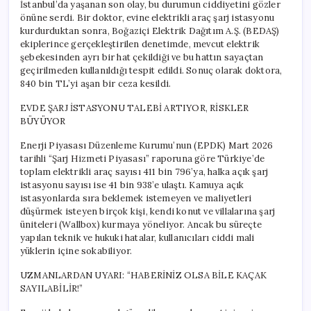
İstanbul’da yaşanan son olay, bu durumun ciddiyetini gözler
önüne serdi. Bir doktor, evine elektrikli araç şarj istasyonu
kurdurduktan sonra, Boğaziçi Elektrik Dağıtım A.Ş. (BEDAŞ)
ekiplerince gerçekleştirilen denetimde, mevcut elektrik
şebekesinden ayrı bir hat çekildiği ve bu hattın sayaçtan
geçirilmeden kullanıldığı tespit edildi. Sonuç olarak doktora,
840 bin TL’yi aşan bir ceza kesildi.
EVDE ŞARJ İSTASYONU TALEBİ ARTIYOR, RİSKLER
BÜYÜYOR
Enerji Piyasası Düzenleme Kurumu’nun (EPDK) Mart 2026
tarihli “Şarj Hizmeti Piyasası” raporuna göre Türkiye’de
toplam elektrikli araç sayısı 411 bin 796’ya, halka açık şarj
istasyonu sayısı ise 41 bin 938’e ulaştı. Kamuya açık
istasyonlarda sıra beklemek istemeyen ve maliyetleri
düşürmek isteyen birçok kişi, kendi konut ve villalarına şarj
üniteleri (Wallbox) kurmaya yöneliyor. Ancak bu süreçte
yapılan teknik ve hukuki hatalar, kullanıcıları ciddi mali
yüklerin içine sokabiliyor.
UZMANLARDAN UYARI: “HABERİNİZ OLSA BİLE KAÇAK
SAYILABİLİR!”