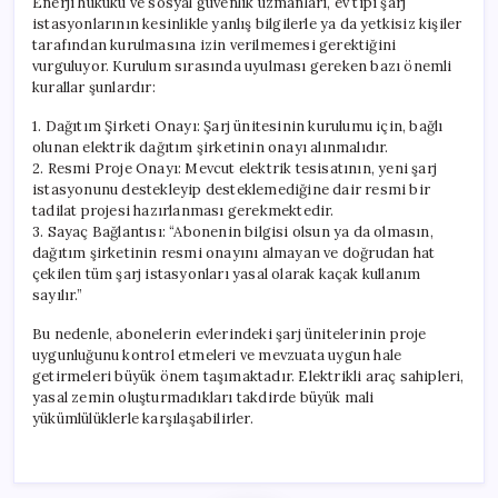
Enerji hukuku ve sosyal güvenlik uzmanları, ev tipi şarj
istasyonlarının kesinlikle yanlış bilgilerle ya da yetkisiz kişiler
tarafından kurulmasına izin verilmemesi gerektiğini
vurguluyor. Kurulum sırasında uyulması gereken bazı önemli
kurallar şunlardır:
1. Dağıtım Şirketi Onayı: Şarj ünitesinin kurulumu için, bağlı
olunan elektrik dağıtım şirketinin onayı alınmalıdır.
2. Resmi Proje Onayı: Mevcut elektrik tesisatının, yeni şarj
istasyonunu destekleyip desteklemediğine dair resmi bir
tadilat projesi hazırlanması gerekmektedir.
3. Sayaç Bağlantısı: “Abonenin bilgisi olsun ya da olmasın,
dağıtım şirketinin resmi onayını almayan ve doğrudan hat
çekilen tüm şarj istasyonları yasal olarak kaçak kullanım
sayılır.”
Bu nedenle, abonelerin evlerindeki şarj ünitelerinin proje
uygunluğunu kontrol etmeleri ve mevzuata uygun hale
getirmeleri büyük önem taşımaktadır. Elektrikli araç sahipleri,
yasal zemin oluşturmadıkları takdirde büyük mali
yükümlülüklerle karşılaşabilirler.