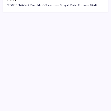
TOGÜ Ürünleri Tanıtıldı: Gökmedrese Sosyal Tesisi Hizmete Girdi
SON YAZILAR
KOBİ’ler için akıllı üretim üssü
Sürekli maddi sorun yaşayan insanların beyni daha
çabuk yaşlanabiliyor: ‘Beyin de yoruluyor’
‘Tek çatı altında toplanmalı’ dedi: Akın Gürlek’ten
‘internet gazeteciliği’ için yasa sinyali mi?
Katlanabilir telefonda incelik yarışı kızıştı: HONOR
Magic V6 Türkiye’de