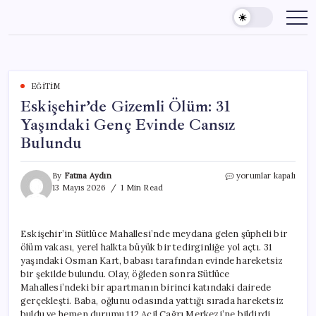
Skip
to
content
EĞITIM
Eskişehir’de Gizemli Ölüm: 31
Yaşındaki Genç Evinde Cansız
Bulundu
Eskişehir’de
By
Fatma Aydın
yorumlar kapalı
Gizemli
13 Mayıs 2026
1 Min Read
Ölüm:
31
Yaşındaki
Eskişehir’in Sütlüce Mahallesi’nde meydana gelen şüpheli bir
Genç
ölüm vakası, yerel halkta büyük bir tedirginliğe yol açtı. 31
Evinde
Cansız
yaşındaki Osman Kart, babası tarafından evinde hareketsiz
Bulundu
bir şekilde bulundu. Olay, öğleden sonra Sütlüce
için
Mahallesi’ndeki bir apartmanın birinci katındaki dairede
gerçekleşti. Baba, oğlunu odasında yattığı sırada hareketsiz
buldu ve hemen durumu 112 Acil Çağrı Merkezi’ne bildirdi.