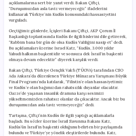
açıklamalarına sert bir yanıt verdi. Bakan Çiftçi,
Olmayacak
“Duruşumuzdan asla taviz vermeyeceğiz” ifadelerini
için
kullanarak Türkiye’nin Kudüs konusundaki hassasiyetini
vurguladı.
Geçtiğimiz günlerde, İçişleri Bakanı Çiftçi, AKP Çorum İl
Başkanlığı toplantısında Kudüs ile ilgili hislerini dile getirerek,
“Rabbim bana bir gün de olsa Kudüs Valiliğini nasip et” dedi.
Bu açıklamaları üzerine Israel Katz, “Kudüs, 3.000 yıldır
Yahudi halkının başkentidir ve sonsuza dek İsrail’in başkenti
olmaya devam edecektir” diyerek karşılık verdi.
Bakan Çiftçi, Türkiye Gençlik Vakfı (TÜGVA) tarafından CSO
Ada Ankara’da düzenlenen Türkiye Münazara Yarışması Büyük
Final Programı’nda katılarak, “Filistin’e olan hassasiyetimiz
ve Kudüs’e olan bağımızdan rahatsızlık duyanlar olacaktır.
Gazze’de yaşanan insanlık dramına karşı sesimizi
yükseltmemizden rahatsız olanlar da çıkacaktır. Ancak biz bu
duruşumuzdan asla taviz vermeyeceğiz” dedi.
Tartışma, Çiftçi’nin Kudüs ile ilgili yaptığı açıklamalarla
başladı. Bu sözler üzerine İsrail Savunma Bakanı Katz,
Kudüs’ün İsrail’in başkenti olduğunu belirten bir paylaşımda
bulundu ve Türkiye’ye yönelik eleştirilerde bulundu. Katz,