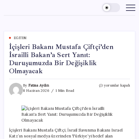
Skip
to
content
EĞITIM
İçişleri Bakanı Mustafa Çiftçi’den
İsrailli Bakan’a Sert Yanıt:
Duruşumuzda Bir Değişiklik
Olmayacak
İçişleri
By
Fatma Aydın
yorumlar kapalı
Bakanı
8 Haziran 2026
1 Min Read
Mustafa
Çiftçi’den
İsrailli
Bakan’a
Sert
Yanıt:
Duruşumuzda
İçişleri Bakanı Mustafa Çiftçi, İsrail Savunma Bakanı Israel
Bir
Katz’ın sosyal medya üzerinden Türkiye’yi hedef alan
Değişiklik