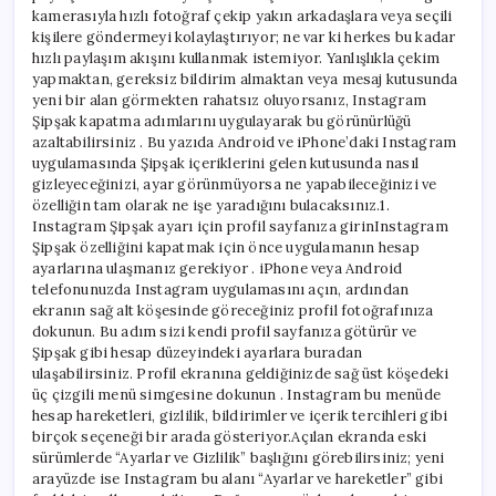
kamerasıyla hızlı fotoğraf çekip yakın arkadaşlara veya seçili
kişilere göndermeyi kolaylaştırıyor; ne var ki herkes bu kadar
hızlı paylaşım akışını kullanmak istemiyor. Yanlışlıkla çekim
yapmaktan, gereksiz bildirim almaktan veya mesaj kutusunda
yeni bir alan görmekten rahatsız oluyorsanız, Instagram
Şipşak kapatma adımlarını uygulayarak bu görünürlüğü
azaltabilirsiniz . Bu yazıda Android ve iPhone’daki Instagram
uygulamasında Şipşak içeriklerini gelen kutusunda nasıl
gizleyeceğinizi, ayar görünmüyorsa ne yapabileceğinizi ve
özelliğin tam olarak ne işe yaradığını bulacaksınız.1.
Instagram Şipşak ayarı için profil sayfanıza girinInstagram
Şipşak özelliğini kapatmak için önce uygulamanın hesap
ayarlarına ulaşmanız gerekiyor . iPhone veya Android
telefonunuzda Instagram uygulamasını açın, ardından
ekranın sağ alt köşesinde göreceğiniz profil fotoğrafınıza
dokunun. Bu adım sizi kendi profil sayfanıza götürür ve
Şipşak gibi hesap düzeyindeki ayarlara buradan
ulaşabilirsiniz. Profil ekranına geldiğinizde sağ üst köşedeki
üç çizgili menü simgesine dokunun . Instagram bu menüde
hesap hareketleri, gizlilik, bildirimler ve içerik tercihleri gibi
birçok seçeneği bir arada gösteriyor.Açılan ekranda eski
sürümlerde “Ayarlar ve Gizlilik” başlığını görebilirsiniz; yeni
arayüzde ise Instagram bu alanı “Ayarlar ve hareketler” gibi