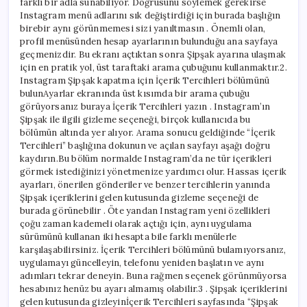
farklı bir adla sunabiliyor. Doğrusunu söylemek gerekirse
Instagram menü adlarını sık değiştirdiği için burada başlığın
birebir aynı görünmemesi sizi yanıltmasın . Önemli olan,
profil menüsünden hesap ayarlarının bulunduğu ana sayfaya
geçmenizdir. Bu ekranı açtıktan sonra Şipşak ayarına ulaşmak
için en pratik yol, üst taraftaki arama çubuğunu kullanmaktır.2.
Instagram Şipşak kapatma için İçerik Tercihleri bölümünü
bulunAyarlar ekranında üst kısımda bir arama çubuğu
görüyorsanız buraya İçerik Tercihleri yazın . Instagram’ın
Şipşak ile ilgili gizleme seçeneği, birçok kullanıcıda bu
bölümün altında yer alıyor. Arama sonucu geldiğinde “İçerik
Tercihleri” başlığına dokunun ve açılan sayfayı aşağı doğru
kaydırın.Bu bölüm normalde Instagram’da ne tür içerikleri
görmek istediğinizi yönetmenize yardımcı olur. Hassas içerik
ayarları, önerilen gönderiler ve benzer tercihlerin yanında
Şipşak içeriklerini gelen kutusunda gizleme seçeneği de
burada görünebilir . Öte yandan Instagram yeni özellikleri
çoğu zaman kademeli olarak açtığı için, aynı uygulama
sürümünü kullanan iki hesapta bile farklı menülerle
karşılaşabilirsiniz. İçerik Tercihleri bölümünü bulamıyorsanız,
uygulamayı güncelleyin, telefonu yeniden başlatın ve aynı
adımları tekrar deneyin. Buna rağmen seçenek görünmüyorsa
hesabınız henüz bu ayarı almamış olabilir.3 . Şipşak içeriklerini
gelen kutusunda gizleyinİçerik Tercihleri sayfasında “Şipşak