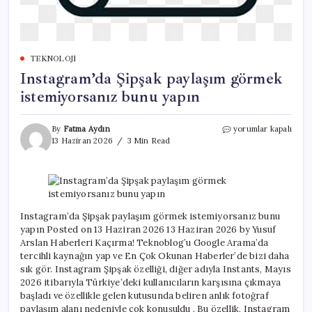
TEKNOLOJI
Instagram’da Şipşak paylaşım görmek
istemiyorsanız bunu yapın
Instagram’da
By
Fatma Aydın
yorumlar kapalı
Şipşak
13 Haziran 2026
3 Min Read
paylaşım
görmek
istemiyorsanız
bunu
yapın
için
Instagram’da Şipşak paylaşım görmek istemiyorsanız bunu
yapın Posted on 13 Haziran 2026 13 Haziran 2026 by Yusuf
Arslan Haberleri Kaçırma! Teknoblog’u Google Arama’da
tercihli kaynağın yap ve En Çok Okunan Haberler’de bizi daha
sık gör. Instagram Şipşak özelliği, diğer adıyla Instants, Mayıs
2026 itibarıyla Türkiye’deki kullanıcıların karşısına çıkmaya
başladı ve özellikle gelen kutusunda beliren anlık fotoğraf
paylaşım alanı nedeniyle çok konuşuldu . Bu özellik, Instagram