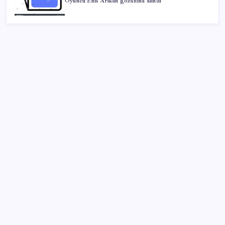
Oyuncu Enis Arıkan gözaltına alındı
SON YAZILAR
KOBİ’ler için akıllı üretim üssü
Sürekli maddi sorun yaşayan insanların beyni daha
çabuk yaşlanabiliyor: ‘Beyin de yoruluyor’
‘Tek çatı altında toplanmalı’ dedi: Akın Gürlek’ten
‘internet gazeteciliği’ için yasa sinyali mi?
Katlanabilir telefonda incelik yarışı kızıştı: HONOR
Magic V6 Türkiye’de