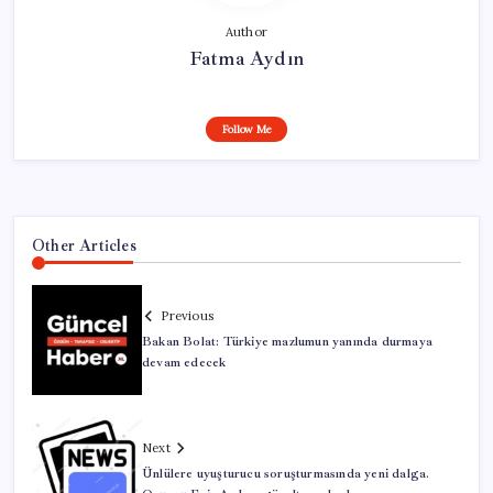
Author
Fatma Aydın
Follow Me
Other Articles
Previous
Bakan Bolat: Türkiye mazlumun yanında durmaya
devam edecek
Next
Ünlülere uyuşturucu soruşturmasında yeni dalga.