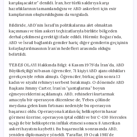
karşılaşacaktır” denildi. İran, her türlü saldırıya karşı
hazırlıklarının tamamlandığını ve ABD askerleri için esir
kamplarının oluşturulduğunu da vurguladı.
Bildiride, ABD’nin İsrail’in politikalarına alet olmaktan
kaçınması ve tüm askeri teçhizatlarıyla birlikte bölgeden
derhal çekilmesi gerektiği ifade edildi. Hürmüz Boğazı’nda,
ABD ve İsrail bağlantılı gemiler hariç diğer gemilerin geçişinin
kolaylaştırılmasının İran’ın hedefleri arasında olduğu
belirtildi.
TEBES OLAYI Hakkında Bilgi: 4 Kasım 1979’da İran’da, ABD
Büyükelçiliği’ni basan öğrenciler, 71 kişiyi ABD ajanı oldukları
gerekçesiyle rehin almıştı. Öğrenciler, birkaç gün sonra 13
kadın ve siyahi rehineyi serbest bırakmıştı. O dönemde ABD
Başkanı Jimmy Carter, İran’ın “şantajlarına” boyun
eğmeyeceklerini açıklamıştı. ABD, rehineleri kurtarmak
amacıyla bir operasyon düzenlese de, Tebes çölünde
meydana gelen kum fırtınası nedeniyle bu operasyon
başarısız oldu. Operasyona katılan üç helikopterin hasar
görmesi üzerine, operasyon iptal edildi ve bir C-130 Hercules
uçağı ile bir helikopterin infilak etmesi sonucu 8 Amerikan
askeri hayatını kaybetti. Bu başarısızlık sonrasında ABD,
yeniden diplomasiye yöneldi. Taraflar, 19 Ocak 1981’de