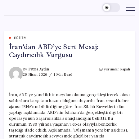
Skip
to
content
EĞITIM
İran’dan ABD’ye Sert Mesaj:
Caydırıcılık Vurgusu
İran’dan
By
Fatma Aydın
yorumlar kapalı
ABD’ye
26 Nisan 2026
1 Min Read
Sert
Mesaj:
Caydırıcılık
İran, ABD’ye yönelik bir meydan okuma gerçekleştirerek, olası
Vurgusu
saldırılara karşı tam hazır olduğunu duyurdu. İran resmi haber
için
ajansı IRNA’nın bildirdiğine göre, İran Silahlı Kuvvetleri, dün
yaptığı açıklamada, ABD’nin İsfahan’da gerçekleştirdiği bir
operasyonun başarısızlıkla sonuçlandığını belirtti. Bu
durumun, 1980 yılında yaşanan Tebes olayıyla benzerlik
taşıdığı ifade edildi. Açıklamada, “Düşmanın yeni bir saldırısı,
stratejik caydırıcılık seviyesinde güçlü bir yanıtla