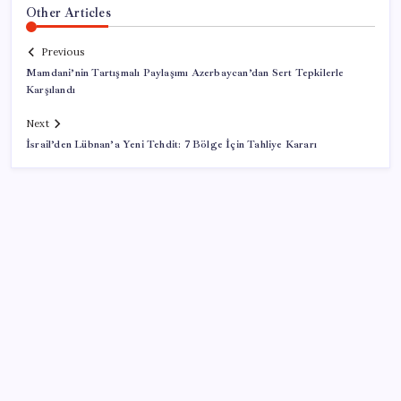
Other Articles
Previous
Mamdani’nin Tartışmalı Paylaşımı Azerbaycan’dan Sert Tepkilerle
Karşılandı
Next
İsrail’den Lübnan’a Yeni Tehdit: 7 Bölge İçin Tahliye Kararı
SON YAZILAR
Reddit’te Karma Devri Kapanıyor mu?