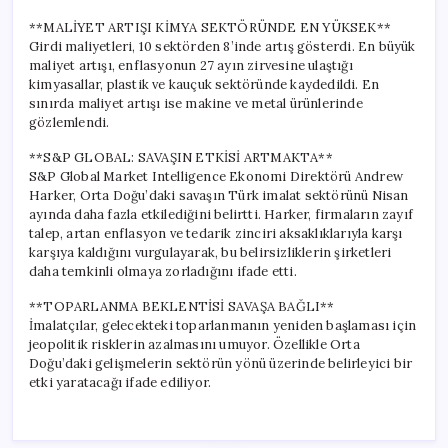
**MALİYET ARTIŞI KİMYA SEKTÖRÜNDE EN YÜKSEK**
Girdi maliyetleri, 10 sektörden 8’inde artış gösterdi. En büyük
maliyet artışı, enflasyonun 27 ayın zirvesine ulaştığı
kimyasallar, plastik ve kauçuk sektöründe kaydedildi. En
sınırda maliyet artışı ise makine ve metal ürünlerinde
gözlemlendi.
**S&P GLOBAL: SAVAŞIN ETKİSİ ARTMAKTA**
S&P Global Market Intelligence Ekonomi Direktörü Andrew
Harker, Orta Doğu’daki savaşın Türk imalat sektörünü Nisan
ayında daha fazla etkilediğini belirtti. Harker, firmaların zayıf
talep, artan enflasyon ve tedarik zinciri aksaklıklarıyla karşı
karşıya kaldığını vurgulayarak, bu belirsizliklerin şirketleri
daha temkinli olmaya zorladığını ifade etti.
**TOPARLANMA BEKLENTİSİ SAVAŞA BAĞLI**
İmalatçılar, gelecekteki toparlanmanın yeniden başlaması için
jeopolitik risklerin azalmasını umuyor. Özellikle Orta
Doğu’daki gelişmelerin sektörün yönü üzerinde belirleyici bir
etki yaratacağı ifade ediliyor.