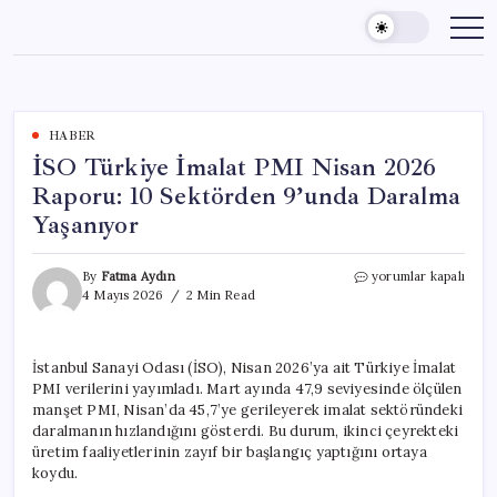
Skip
to
content
HABER
İSO Türkiye İmalat PMI Nisan 2026
Raporu: 10 Sektörden 9’unda Daralma
Yaşanıyor
İSO
By
Fatma Aydın
yorumlar kapalı
Türkiye
4 Mayıs 2026
2 Min Read
İmalat
PMI
Nisan
İstanbul Sanayi Odası (İSO), Nisan 2026’ya ait Türkiye İmalat
2026
PMI verilerini yayımladı. Mart ayında 47,9 seviyesinde ölçülen
Raporu:
10
manşet PMI, Nisan’da 45,7’ye gerileyerek imalat sektöründeki
Sektörden
daralmanın hızlandığını gösterdi. Bu durum, ikinci çeyrekteki
9’unda
üretim faaliyetlerinin zayıf bir başlangıç yaptığını ortaya
Daralma
koydu.
Yaşanıyor