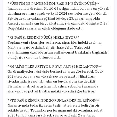
için
**ÜRETİMDE PANDEMİ SONRASI EN BÜYÜK DÜŞÜŞ**
İmalat sanayi üretimi, Kovid-19 salgınından bu yana en yüksek
daralma oranını yaşadı ve Eylül 2024 seviyelerine geri döndü.
Sektördeki yavaşlama eğilimi böylece 25. aya girmiş oldu.
Anketi tamamlayan birçok katılımcı, üretimdeki düşüşte Orta
Doğu’daki savaşların etkili olduğunu ifade etti.
**SİPARİŞLERDEKİ DÜŞÜŞ HIZLANIYOR**
Toplam yeni siparişler ve ihracat siparişlerindeki azalma,
Mart ayına göre daha belirgin hale geldi. Talepteki
zayıflamanın özellikle artan enflasyonist baskılarla bağlantılı
olduğu göz önünde bulunduruldu.
**MALİYETLER ARTIYOR, FİYAT ARTIŞI HIZLANIYOR**
Girdi maliyetleri, üst üste beşinci ay artış göstererek Ocak
2024’ten bu yana en yüksek seviyeye ulaştı. Nihai ürün
fiyatlarında ise son iki yılın en büyük artışı kaydedildi.
Firmalar, maliyet artışlarının başlıca sebepleri arasında
akaryakıt ve petrol fiyatlarındaki yükselişi gösteriyor.
**TEDARİK ZİNCİRİNDE SORUNLAR DERİNLEŞİYOR**
Nisan ayında tedarikçilerin teslimat süreleri belirgin bir
şekilde uzadı. Tedarikçi performansındaki bozulma, Şubat
2023’ten bu yana en yüksek seviyeye ulaştı. Zayıf talep