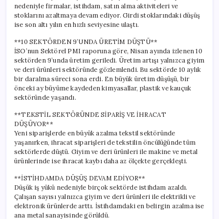
nedeniyle firmalar, istihdam, satın alma aktiviteleri ve
stoklarını azaltmaya devam ediyor. Girdi stoklarındaki düşüş
ise son altı yılın en hızlı seviyesine ulaştı.
**10 SEKTÖRDEN 9’UNDA ÜRETİM DÜŞTÜ**
İSO’nun Sektörel PMI raporuna göre, Nisan ayında izlenen 10
sektörden 9’unda üretim geriledi. Üretim artışı yalnızca giyim
ve deri ürünleri sektöründe gözlemlendi. Bu sektörde 10 aylık
bir daralma süreci sona erdi. En büyük üretim düşüşü, bir
önceki ay büyüme kaydeden kimyasallar, plastik ve kauçuk
sektöründe yaşandı.
**TEKSTİL SEKTÖRÜNDE SİPARİŞ VE İHRACAT
DÜŞÜYOR**
Yeni siparişlerde en büyük azalma tekstil sektöründe
yaşanırken, ihracat siparişleri de tekstilin öncülüğünde tüm
sektörlerde düştü. Giyim ve deri ürünleri ile makine ve metal
ürünlerinde ise ihracat kaybı daha az ölçekte gerçekleşti.
**İSTİHDAMDA DÜŞÜŞ DEVAM EDİYOR**
Düşük iş yükü nedeniyle birçok sektörde istihdam azaldı.
Çalışan sayısı yalnızca giyim ve deri ürünleri ile elektrikli ve
elektronik ürünlerde arttı. İstihdamdaki en belirgin azalma ise
ana metal sanayisinde görüldü.