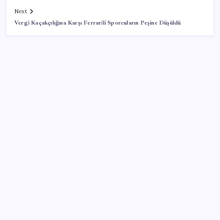
Next
Vergi Kaçakçılığına Karşı Ferrarili Sporcuların Peşine Düşüldü
SON YAZILAR
Trump: İran ile müzakere sessizce yürüyor
Kadın işsizliğinde önemli eşik aşıldı
KOBİ’ler için akıllı üretim üssü
Sürekli maddi sorun yaşayan insanların beyni daha
çabuk yaşlanabiliyor: ‘Beyin de yoruluyor’