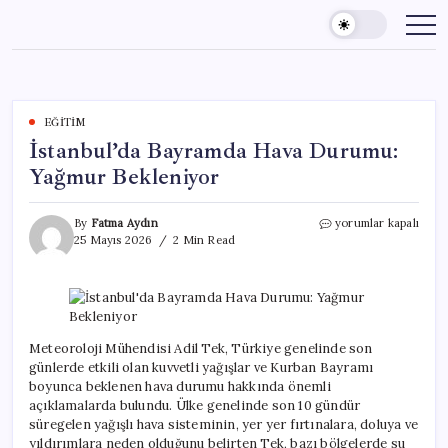
Skip
to
content
EĞITIM
İstanbul’da Bayramda Hava Durumu:
Yağmur Bekleniyor
İstanbul’da
By
Fatma Aydın
yorumlar kapalı
Bayramda
25 Mayıs 2026
2 Min Read
Hava
Durumu:
Yağmur
Bekleniyor
için
Meteoroloji Mühendisi Adil Tek, Türkiye genelinde son
günlerde etkili olan kuvvetli yağışlar ve Kurban Bayramı
boyunca beklenen hava durumu hakkında önemli
açıklamalarda bulundu. Ülke genelinde son 10 gündür
süregelen yağışlı hava sisteminin, yer yer fırtınalara, doluya ve
yıldırımlara neden olduğunu belirten Tek, bazı bölgelerde su