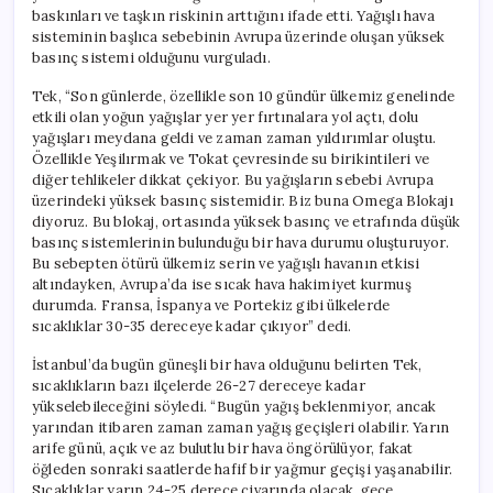
baskınları ve taşkın riskinin arttığını ifade etti. Yağışlı hava
sisteminin başlıca sebebinin Avrupa üzerinde oluşan yüksek
basınç sistemi olduğunu vurguladı.
Tek, “Son günlerde, özellikle son 10 gündür ülkemiz genelinde
etkili olan yoğun yağışlar yer yer fırtınalara yol açtı, dolu
yağışları meydana geldi ve zaman zaman yıldırımlar oluştu.
Özellikle Yeşilırmak ve Tokat çevresinde su birikintileri ve
diğer tehlikeler dikkat çekiyor. Bu yağışların sebebi Avrupa
üzerindeki yüksek basınç sistemidir. Biz buna Omega Blokajı
diyoruz. Bu blokaj, ortasında yüksek basınç ve etrafında düşük
basınç sistemlerinin bulunduğu bir hava durumu oluşturuyor.
Bu sebepten ötürü ülkemiz serin ve yağışlı havanın etkisi
altındayken, Avrupa’da ise sıcak hava hakimiyet kurmuş
durumda. Fransa, İspanya ve Portekiz gibi ülkelerde
sıcaklıklar 30-35 dereceye kadar çıkıyor” dedi.
İstanbul’da bugün güneşli bir hava olduğunu belirten Tek,
sıcaklıkların bazı ilçelerde 26-27 dereceye kadar
yükselebileceğini söyledi. “Bugün yağış beklenmiyor, ancak
yarından itibaren zaman zaman yağış geçişleri olabilir. Yarın
arife günü, açık ve az bulutlu bir hava öngörülüyor, fakat
öğleden sonraki saatlerde hafif bir yağmur geçişi yaşanabilir.
Sıcaklıklar yarın 24-25 derece civarında olacak, gece