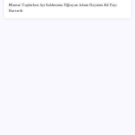
Mantar Toplarken Ayı Saldırısına Uğrayan Adam Hayatını Kıl Payı
Kurtardı
SON YAZILAR
KOBİ’ler için akıllı üretim üssü
Sürekli maddi sorun yaşayan insanların beyni daha
çabuk yaşlanabiliyor: ‘Beyin de yoruluyor’
‘Tek çatı altında toplanmalı’ dedi: Akın Gürlek’ten
‘internet gazeteciliği’ için yasa sinyali mi?
Katlanabilir telefonda incelik yarışı kızıştı: HONOR