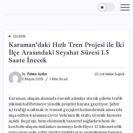
Skip
to
content
HABER
Karaman’daki Hızlı Tren Projesi ile İki
İlçe Arasındaki Seyahat Süresi 1.5
Saate İnecek
Karaman’daki
By
Fatma Aydın
yorumlar kapalı
Hızlı
2 Mayıs 2026
1 Min Read
Tren
Projesi
ile
Karaman, ulaşım alanında önemli adımlar atarak şehrin trafik
İki
yükünü hafifletmeye yönelik projeler hayata geçiriyor. Şehir
İlçe
Arasındaki
içi trafiği azaltmak ve transit geçişleri hızlandırmak amacıyla
Seyahat
inşa edilen Karaman Çevre Yolu’nun ilk etabı, törenle hizmete
Süresi
açıldı. Bu proje, hem ekonomik tasarruf sağlarken hem de
1.5
konforlu ulaşım imkânları sunmayı hedefliyor. 12 kilometrelik
Saate
yeni çevre yolu, şehir merkezindeki araç yoğunluğunu bypass