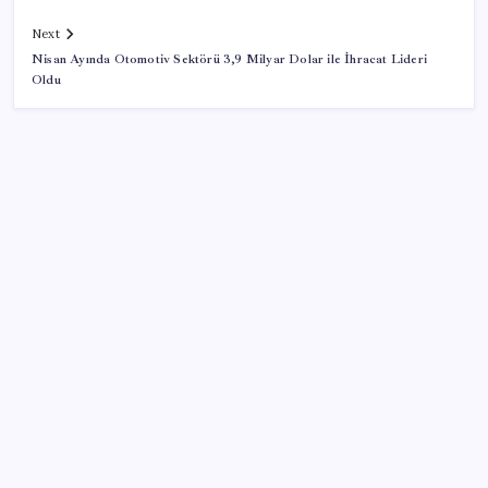
Next
Nisan Ayında Otomotiv Sektörü 3,9 Milyar Dolar ile İhracat Lideri
Oldu
SON YAZILAR
KOBİ’ler için akıllı üretim üssü
Sürekli maddi sorun yaşayan insanların beyni daha
çabuk yaşlanabiliyor: ‘Beyin de yoruluyor’
‘Tek çatı altında toplanmalı’ dedi: Akın Gürlek’ten
‘internet gazeteciliği’ için yasa sinyali mi?