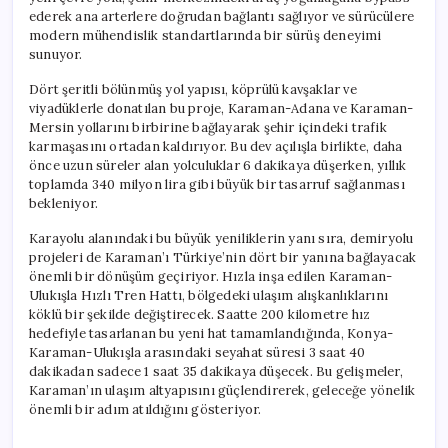
İnecek
ederek ana arterlere doğrudan bağlantı sağlıyor ve sürücülere
için
modern mühendislik standartlarında bir sürüş deneyimi
sunuyor.
Dört şeritli bölünmüş yol yapısı, köprülü kavşaklar ve
viyadüklerle donatılan bu proje, Karaman-Adana ve Karaman-
Mersin yollarını birbirine bağlayarak şehir içindeki trafik
karmaşasını ortadan kaldırıyor. Bu dev açılışla birlikte, daha
önce uzun süreler alan yolculuklar 6 dakikaya düşerken, yıllık
toplamda 340 milyon lira gibi büyük bir tasarruf sağlanması
bekleniyor.
Karayolu alanındaki bu büyük yeniliklerin yanı sıra, demiryolu
projeleri de Karaman’ı Türkiye’nin dört bir yanına bağlayacak
önemli bir dönüşüm geçiriyor. Hızla inşa edilen Karaman-
Ulukışla Hızlı Tren Hattı, bölgedeki ulaşım alışkanlıklarını
köklü bir şekilde değiştirecek. Saatte 200 kilometre hız
hedefiyle tasarlanan bu yeni hat tamamlandığında, Konya-
Karaman-Ulukışla arasındaki seyahat süresi 3 saat 40
dakikadan sadece 1 saat 35 dakikaya düşecek. Bu gelişmeler,
Karaman’ın ulaşım altyapısını güçlendirerek, geleceğe yönelik
önemli bir adım atıldığını gösteriyor.