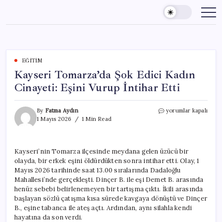
Skip
to
content
EĞITIM
Kayseri Tomarza’da Şok Edici Kadın
Cinayeti: Eşini Vurup İntihar Etti
Kayseri
By
Fatma Aydın
yorumlar kapalı
Tomarza’da
1 Mayıs 2026
1 Min Read
Şok
Edici
Kadın
Kayseri’nin Tomarza ilçesinde meydana gelen üzücü bir
Cinayeti:
olayda, bir erkek eşini öldürdükten sonra intihar etti. Olay, 1
Eşini
Vurup
Mayıs 2026 tarihinde saat 13.00 sıralarında Dadaloğlu
İntihar
Mahallesi’nde gerçekleşti. Dinçer B. ile eşi Demet B. arasında
Etti
henüz sebebi belirlenemeyen bir tartışma çıktı. İkili arasında
için
başlayan sözlü çatışma kısa sürede kavgaya dönüştü ve Dinçer
B., eşine tabanca ile ateş açtı. Ardından, aynı silahla kendi
hayatına da son verdi.