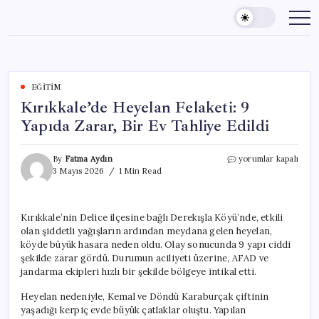
Skip
to
content
EĞITIM
Kırıkkale’de Heyelan Felaketi: 9
Yapıda Zarar, Bir Ev Tahliye Edildi
Kırıkkale’de
By
Fatma Aydın
yorumlar kapalı
Heyelan
3 Mayıs 2026
1 Min Read
Felaketi:
9
Yapıda
Kırıkkale’nin Delice ilçesine bağlı Derekışla Köyü’nde, etkili
Zarar,
olan şiddetli yağışların ardından meydana gelen heyelan,
Bir
Ev
köyde büyük hasara neden oldu. Olay sonucunda 9 yapı ciddi
Tahliye
şekilde zarar gördü. Durumun aciliyeti üzerine, AFAD ve
Edildi
jandarma ekipleri hızlı bir şekilde bölgeye intikal etti.
için
Heyelan nedeniyle, Kemal ve Döndü Karaburçak çiftinin
yaşadığı kerpiç evde büyük çatlaklar oluştu. Yapılan