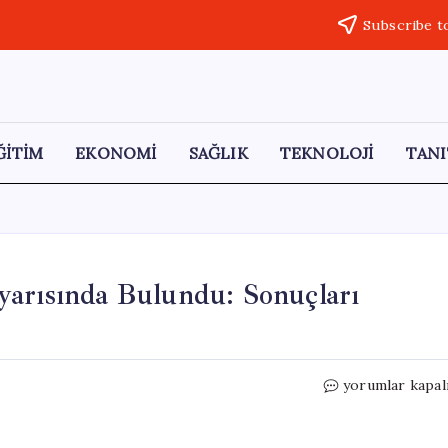
Subscribe t
ĞİTİM
EKONOMİ
SAĞLIK
TEKNOLOJİ
TANI
yarısında Bulundu: Sonuçları
Küba,
yorumlar kapal
ABD’ye
Askeri
Saldırı