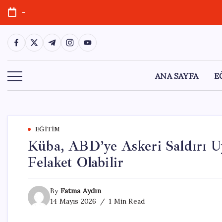
Skip
-
to
content
https://www.facebook.com/
https://twitter.com/
https://t.me/
https://www.instagram.com/
https://youtube.com/
ANA SAYFA
E
EĞITIM
Küba, ABD’ye Askeri Saldırı U
Felaket Olabilir
By
Fatma Aydın
14 Mayıs 2026
1 Min Read