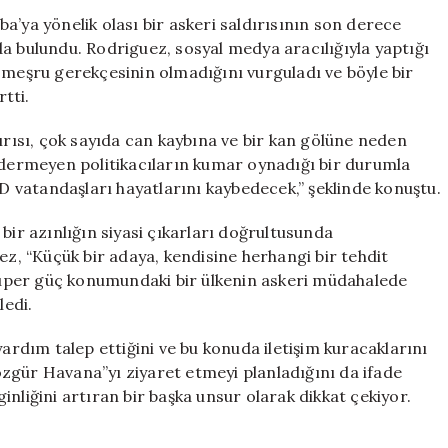
Uyarısında
a’ya yönelik olası bir askeri saldırısının son derece
Bulundu:
a bulundu. Rodriguez, sosyal medya aracılığıyla yaptığı
Sonuçları
 meşru gerekçesinin olmadığını vurguladı ve böyle bir
Felaket
rtti.
Olabilir
için
ırısı, çok sayıda can kaybına ve bir kan gölüne neden
öndermeyen politikacıların kumar oynadığı bir durumla
 vatandaşları hayatlarını kaybedecek,” şeklinde konuştu.
bir azınlığın siyasi çıkarları doğrultusunda
ez, “Küçük bir adaya, kendisine herhangi bir tehdit
üper güç konumundaki bir ülkenin askeri müdahalede
ledi.
dım talep ettiğini ve bu konuda iletişim kuracaklarını
zgür Havana”yı ziyaret etmeyi planladığını da ifade
rginliğini artıran bir başka unsur olarak dikkat çekiyor.