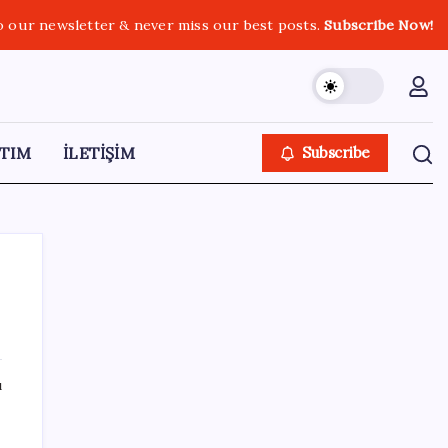
o our newsletter & never miss our best posts.
Subscribe Now!
TIM
İLETİŞİM
Subscribe
SON YAZILAR
ı
Intel’den TSMC’ye Rakip Teknoloji: 2027’de
Geliyor