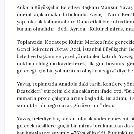
Ankara Büyükşehir Belediye Başkanı Mansur Yavaş, T
önemli açıklamalarda bulundu. Yavaş, “Tarihi Kentl
yapı olarak kalmamalıdır. Daha etkili bir rol üstle
kurum olmalıdır” dedi. Ayrıca, “Kültürel miras, m
Toplantıda, Kocatepe Kültür Merkezi’nde gerçekleşe
Genel Sekreteri Oktay Özel, İstanbul Büyükşehir B
belediye başkanı ve yerel yöneticiler katıldı. Yavaş
noktası olduğunu kaydederek, “İki gün boyunca geç
geleceği için bir yol haritası oluşturacağız” diye bel
Yavaş, toplantıda Anadolu’daki tarihi kentlere yöne
Destekleri” sürecini ele alacaklarını ifade etti. “Bu
mimarla proje çalışmalarına başladık. Bu adımı, Ta
somut bir örneği olarak görüyorum” dedi.
Yavaş, belediye başkanları olarak sadece mevcut hi
gelecek nesillere güçlü bir miras bırakmaktan da s
katılımıyla üye sayımız 476’ya yükseldi. Bugünkü 