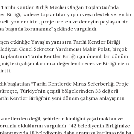
Birliği,
arihi Kentler Birliği Meclisi Olağan Toplantısı’nda
Kültürel
er Birliği, sadece toplantılar yapan veya destek veren bir
Mirası
nmeli, yönlendirici, proje üreten ve deneyim paylaşan bir
Masa
asa başında korunamaz” şeklinde vurguladı.
Başında
Koruyamaz”
n etkinliğe Yavaş’ın yanı sıra Tarihi Kentler Birliği
için
elediyesi Genel Sekreter Yardımcısı Mahir Polat, birçok
, toplantının Tarihi Kentler Birliği için önemli bir dönüm
mişteki çalışmalarımızı değerlendirecek ve Birliğimizin
irtti.
lik başlatılan “Tarihi Kentlerde Miras Seferberliği Proje
 süreçte, Türkiye’nin çeşitli bölgelerinden 33 değerli
rihi Kentler Birliği’nin yeni dönem çalışma anlayışının
zmetlerden değil, şehirlerin kimliğini yaşatmaktan ve
orumlu olduklarını vurguladı. “42 belediyenin Birliğimize
toplantımızda 18 belediyenin daha aramıza katılmasıyla bu