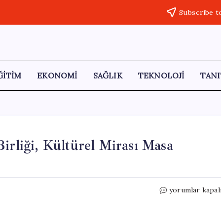
Subscribe t
ĞİTİM
EKONOMİ
SAĞLIK
TEKNOLOJİ
TANI
irliği, Kültürel Mirası Masa
Mansur
yorumlar kapal
Yavaş:
“Tarihi
Kentler