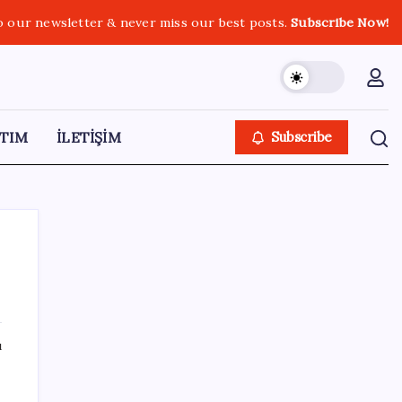
o our newsletter & never miss our best posts.
Subscribe Now!
TIM
İLETİŞİM
Subscribe
SON YAZILAR
ı
Reddit’te Karma Devri Kapanıyor mu?