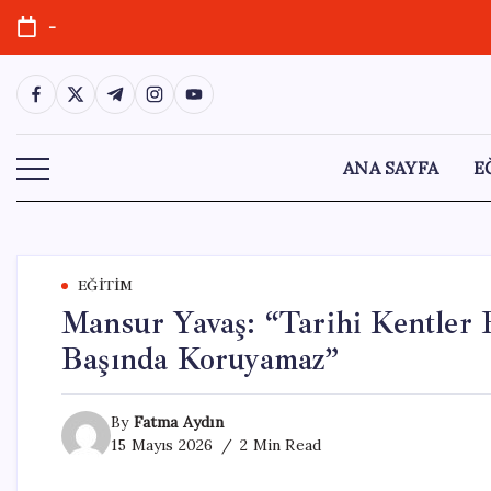
Skip
-
to
content
https://www.facebook.com/
https://twitter.com/
https://t.me/
https://www.instagram.com/
https://youtube.com/
ANA SAYFA
E
EĞITIM
Mansur Yavaş: “Tarihi Kentler B
Başında Koruyamaz”
By
Fatma Aydın
15 Mayıs 2026
2 Min Read