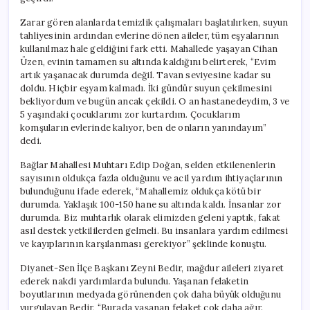
Zarar gören alanlarda temizlik çalışmaları başlatılırken, suyun
tahliyesinin ardından evlerine dönen aileler, tüm eşyalarının
kullanılmaz hale geldiğini fark etti. Mahallede yaşayan Cihan
Üzen, evinin tamamen su altında kaldığını belirterek, “Evim
artık yaşanacak durumda değil. Tavan seviyesine kadar su
doldu. Hiçbir eşyam kalmadı. İki gündür suyun çekilmesini
bekliyordum ve bugün ancak çekildi. O an hastanedeydim, 3 ve
5 yaşındaki çocuklarımı zor kurtardım. Çocuklarım
komşuların evlerinde kalıyor, ben de onların yanındayım”
dedi.
Bağlar Mahallesi Muhtarı Edip Doğan, selden etkilenenlerin
sayısının oldukça fazla olduğunu ve acil yardım ihtiyaçlarının
bulunduğunu ifade ederek, “Mahallemiz oldukça kötü bir
durumda. Yaklaşık 100-150 hane su altında kaldı. İnsanlar zor
durumda. Biz muhtarlık olarak elimizden geleni yaptık, fakat
asıl destek yetkililerden gelmeli. Bu insanlara yardım edilmesi
ve kayıplarının karşılanması gerekiyor” şeklinde konuştu.
Diyanet-Sen İlçe Başkanı Zeyni Bedir, mağdur aileleri ziyaret
ederek nakdi yardımlarda bulundu. Yaşanan felaketin
boyutlarının medyada görünenden çok daha büyük olduğunu
vurgulayan Bedir, “Burada yaşanan felaket çok daha ağır.