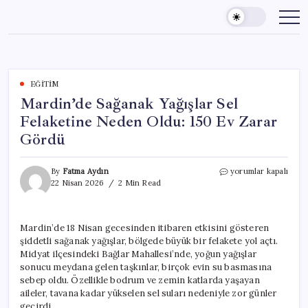
Skip
to
content
EĞITIM
Mardin’de Sağanak Yağışlar Sel
Felaketine Neden Oldu: 150 Ev Zarar
Gördü
Mardin’de
By
Fatma Aydın
yorumlar kapalı
Sağanak
22 Nisan 2026
2 Min Read
Yağışlar
Sel
Felaketine
Mardin’de 18 Nisan gecesinden itibaren etkisini gösteren
Neden
şiddetli sağanak yağışlar, bölgede büyük bir felakete yol açtı.
Oldu:
150
Midyat ilçesindeki Bağlar Mahallesi’nde, yoğun yağışlar
Ev
sonucu meydana gelen taşkınlar, birçok evin su basmasına
Zarar
sebep oldu. Özellikle bodrum ve zemin katlarda yaşayan
Gördü
aileler, tavana kadar yükselen sel suları nedeniyle zor günler
için
geçirdi.