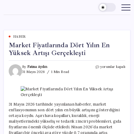
Skip
to
content
HABER
Market Fiyatlarında Dört Yılın En
Yüksek Artışı Gerçekleşti
Market
By
Fatma Aydın
yorumlar kapalı
Fiyatlarında
31 Mayıs 2026
1 Min Read
Dört
Yılın
En
Yüksek
Artışı
Gerçekleşti
31 Mayıs 2026 tarihinde yayınlanan haberler, market
için
enflasyonunun son dört yılın en büyük artışını gösterdiğini
ortaya koydu. Aşırı hava koşulları, kuraklık, enerji
maliyetlerindeki yükseliş ve tedarik zinciri problemleri, gıda
fiyatlarını önemli ölçüde etkiledi. Nisan 2026’da market
fiyatları bir önceki aya göre yüzde 0,7 oranında artış