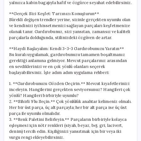
yalnızca kabin bagajıyla hafif ve özgürce seyahat edebilirsiniz.
**Gerçek Sizi Keşfet: Tarzınızı Konuşturun**
Sürekli değişen trendler yerine, sizinle gerçekten uyumlu olan
ve kendinizi iyi hissetmenizi sağlayan parçaları keşfetmenize
olanak tanır. Gardırobunuz, sizi yansıtan, zamansız ve kaliteli
parçalarla dolduğunda, stilinizdeki özgüven de artar.
**Haydi Başlayalım: Kendi 3-3-3 Gardırobunuzu Yaratın**
Bu kuralı uygulamak, gardırobunuzu tamamen boşaltmanız
gerektiği anlamına gelmiyor. Mevcut parçalarınız arasından
en sevdiklerinizi ve en çok yönlü olanları seçerek
başlayabilirsiniz. İşte adım adım uygulama rehberi:
1. **Gardırobunuzu Gözden Geçirin.** Mevcut kıyafetlerinizi
inceleyin. Hangilerini gerçekten seviyorsunuz? Hangileri çok
yönlü? Hangileri birbiriyle uyumlu?
2. **Sihirli 9’lu Seçin.** Çok yönlülük anahtar kelimeniz olmalı.
Her bir üst parça, üç alt parçayla; her bir alt parça ise üç üst
parça ile uyumlu olmalıdır.
3. **Renk Paletini Belirleyin.** Parçaların birbiriyle kolayca
eşleşmesi için nötr renkleri (siyah, beyaz, bej, gri, lacivert,
denim) tercih edin. Kişiliğinizi yansıtmak için bir veya iki
vurgu rengi ekleyebilirsiniz.