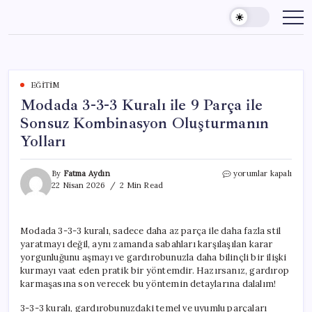
Skip
to
content
EĞITIM
Modada 3-3-3 Kuralı ile 9 Parça ile
Sonsuz Kombinasyon Oluşturmanın
Yolları
Modada
By
Fatma Aydın
yorumlar kapalı
3-
22 Nisan 2026
2 Min Read
3-
3
Kuralı
Modada 3-3-3 kuralı, sadece daha az parça ile daha fazla stil
ile
yaratmayı değil, aynı zamanda sabahları karşılaşılan karar
9
Parça
yorgunluğunu aşmayı ve gardırobunuzla daha bilinçli bir ilişki
ile
kurmayı vaat eden pratik bir yöntemdir. Hazırsanız, gardırop
Sonsuz
karmaşasına son verecek bu yöntemin detaylarına dalalım!
Kombinasyon
Oluşturmanın
3-3-3 kuralı, gardırobunuzdaki temel ve uyumlu parçaları