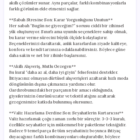
akıllı çözümler sunar. Aynı parçalar, farklı kombinasyonlarla
farklı görünüm elde etmenizi sağlar.
**Sabah Stresine Son: Karar Yorgunluğunu Unutun**
Her sabah “Bugün ne giyeceğim?” sorusu ciddi bir zihinsel
yük oluşturuyor. Sınırlı ama uyumlu seçeneklere sahip olmak,
bu karar verme sürecini büyük ölçüde kolaylaştırır.
Seçeneklerinizi daraltarak, anlık kararlardan ziyade kaliteye,
konfora ve kendi tarzınıza odaklanabilirsiniz. Böylece güne
daha sakin ve net bir zihinle başlarsınız.
**Akıllı Alışveriş, Mutlu Gezegen**
Bu kural “daha az al, daha iyi giyin” felsefesini destekler.
İhtiyacınız olmayan dürtüsel alışverişleri azaltarak hızlı moda
döngüsünün dışına çıkmanıza yardımcı olur.
Gardırobunuzdaki her parçanın bir amacı olduğunda,
giysilerinizin ömrünü uzatır ve tekstil atığını azaltarak
gezegenimize katkıda bulunmuş olursunuz.
**Valiz Hazırlama Derdine Son: Seyahatlerin Kurtarıcısı**
Valiz hazırlamak çoğu zaman zorlu bir süreçtir. 3-3-3 kuralı,
özellikle seyahatler için mükemmel bir paketleme tekniğidir.
Sadece 9 temel parça ile tüm seyahatiniz boyunca ihtiyaç
duyacağınız farklı kombinasyonları oluşturabilir, böylece