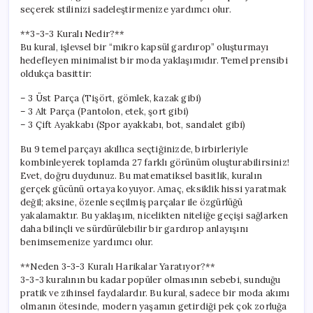
Yolları
seçerek stilinizi sadeleştirmenize yardımcı olur.
için
**3-3-3 Kuralı Nedir?**
Bu kural, işlevsel bir “mikro kapsül gardırop” oluşturmayı
hedefleyen minimalist bir moda yaklaşımıdır. Temel prensibi
oldukça basittir:
– 3 Üst Parça (Tişört, gömlek, kazak gibi)
– 3 Alt Parça (Pantolon, etek, şort gibi)
– 3 Çift Ayakkabı (Spor ayakkabı, bot, sandalet gibi)
Bu 9 temel parçayı akıllıca seçtiğinizde, birbirleriyle
kombinleyerek toplamda 27 farklı görünüm oluşturabilirsiniz!
Evet, doğru duydunuz. Bu matematiksel basitlik, kuralın
gerçek gücünü ortaya koyuyor. Amaç, eksiklik hissi yaratmak
değil; aksine, özenle seçilmiş parçalar ile özgürlüğü
yakalamaktır. Bu yaklaşım, nicelikten niteliğe geçişi sağlarken
daha bilinçli ve sürdürülebilir bir gardırop anlayışını
benimsemenize yardımcı olur.
**Neden 3-3-3 Kuralı Harikalar Yaratıyor?**
3-3-3 kuralının bu kadar popüler olmasının sebebi, sunduğu
pratik ve zihinsel faydalardır. Bu kural, sadece bir moda akımı
olmanın ötesinde, modern yaşamın getirdiği pek çok zorluğa