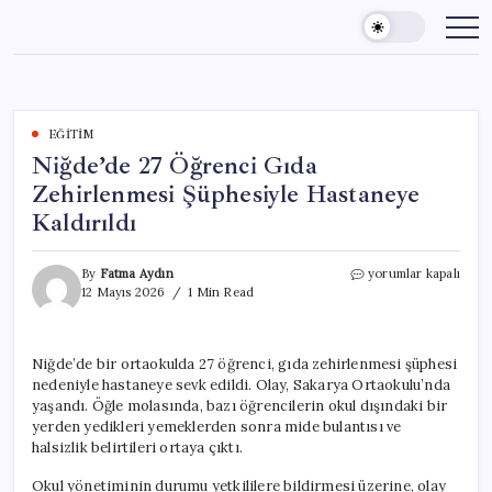
Skip
to
content
EĞITIM
Niğde’de 27 Öğrenci Gıda
Zehirlenmesi Şüphesiyle Hastaneye
Kaldırıldı
Niğde’de
By
Fatma Aydın
yorumlar kapalı
27
12 Mayıs 2026
1 Min Read
Öğrenci
Gıda
Zehirlenmesi
Niğde’de bir ortaokulda 27 öğrenci, gıda zehirlenmesi şüphesi
Şüphesiyle
nedeniyle hastaneye sevk edildi. Olay, Sakarya Ortaokulu’nda
Hastaneye
Kaldırıldı
yaşandı. Öğle molasında, bazı öğrencilerin okul dışındaki bir
için
yerden yedikleri yemeklerden sonra mide bulantısı ve
halsizlik belirtileri ortaya çıktı.
Okul yönetiminin durumu yetkililere bildirmesi üzerine, olay