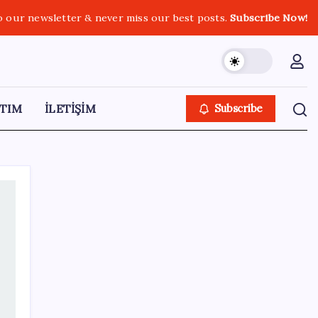
o our newsletter & never miss our best posts.
Subscribe Now!
TIM
İLETİŞİM
Subscribe
SON YAZILAR
‘Tek çatı altında toplanmalı’ dedi: Akın
Gürlek’ten ‘internet gazeteciliği’ için yasa