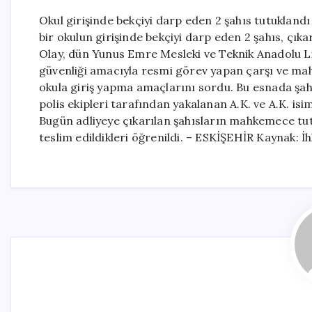
Okul girişinde bekçiyi darp eden 2 şahıs tutukland
bir okulun girişinde bekçiyi darp eden 2 şahıs, çı
Olay, dün Yunus Emre Mesleki ve Teknik Anadolu Lis
güvenliği amacıyla resmi görev yapan çarşı ve mahal
okula giriş yapma amaçlarını sordu. Bu esnada şahı
polis ekipleri tarafından yakalanan A.K. ve A.K. isim
Bugün adliyeye çıkarılan şahısların mahkemece tu
teslim edildikleri öğrenildi. – ESKİŞEHİR Kaynak: İ