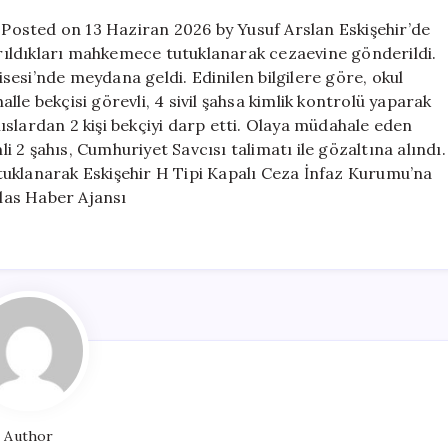
2
ı Posted on 13 Haziran 2026 by Yusuf Arslan Eskişehir’de
şahıs
karıldıkları mahkemece tutuklanarak cezaevine gönderildi.
tutuklandı
esi’nde meydana geldi. Edinilen bilgilere göre, okul
için
le bekçisi görevli, 4 sivil şahsa kimlik kontrolü yaparak
slardan 2 kişi bekçiyi darp etti. Olaya müdahale eden
li 2 şahıs, Cumhuriyet Savcısı talimatı ile gözaltına alındı.
tuklanarak Eskişehir H Tipi Kapalı Ceza İnfaz Kurumu’na
hlas Haber Ajansı
Author