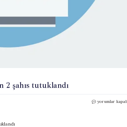
n 2 şahıs tutuklandı
Okul
yorumlar kapal
girişinde
bekçiyi
darp
eden