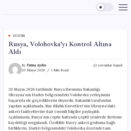
Skip
to
content
EĞITIM
Rusya, Volohovka’yı Kontrol Altına
Aldı
Rusya,
By
Fatma Aydın
yorumlar kapalı
Volohovka’yı
20 Mayıs 2026
1 Min Read
Kontrol
Altına
Aldı
20 Mayıs 2026 tarihinde Rusya Savunma Bakanlığı,
için
Ukrayna’nın Harkiv bölgesindeki Volohovka yerleşimini
başarıyla ele geçirdiklerini duyurdu. Bakanlık tarafından
yapılan açıklamada, Rus Silahlı Kuvvetleri’nin Ukrayna’daki
askeri faaliyetlerine dair önemli bilgiler paylaşıldı.
Açıklamada, Rusya’nın cephe hattında çeşitli yönlerde ilerleme
kaydettiği vurgulandı. Özellikle Kuzey askeri grubuna bağlı
birliklerin, Harkiv bölgesindeki Volohovka üzerinde tam