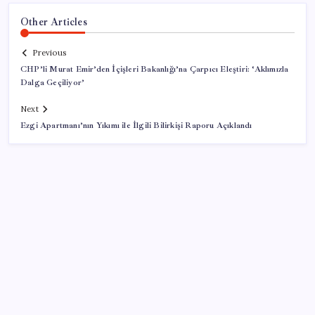
Other Articles
Previous
CHP’li Murat Emir’den İçişleri Bakanlığı’na Çarpıcı Eleştiri: ‘Aklımızla
Dalga Geçiliyor’
Next
Ezgi Apartmanı’nın Yıkımı ile İlgili Bilirkişi Raporu Açıklandı
SON YAZILAR
Intel’den TSMC’ye Rakip Teknoloji: 2027’de Geliyor