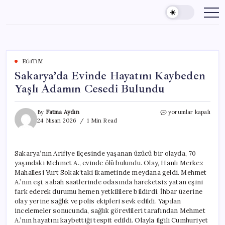
Skip
to
content
EĞITIM
Sakarya’da Evinde Hayatını Kaybeden
Yaşlı Adamın Cesedi Bulundu
Sakarya’da
By
Fatma Aydın
yorumlar kapalı
Evinde
24 Nisan 2026
1 Min Read
Hayatını
Kaybeden
Yaşlı
Sakarya’nın Arifiye ilçesinde yaşanan üzücü bir olayda, 70
Adamın
yaşındaki Mehmet A., evinde ölü bulundu. Olay, Hanlı Merkez
Cesedi
Bulundu
Mahallesi Yurt Sokak’taki ikametinde meydana geldi. Mehmet
için
A.’nın eşi, sabah saatlerinde odasında hareketsiz yatan eşini
fark ederek durumu hemen yetkililere bildirdi. İhbar üzerine
olay yerine sağlık ve polis ekipleri sevk edildi. Yapılan
incelemeler sonucunda, sağlık görevlileri tarafından Mehmet
A.’nın hayatını kaybettiği tespit edildi. Olayla ilgili Cumhuriyet