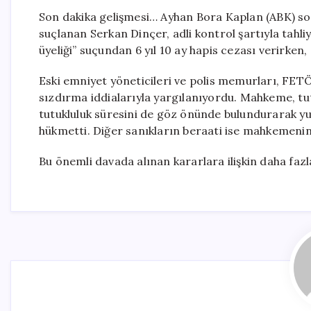
Son dakika gelişmesi… Ayhan Bora Kaplan (ABK) s
suçlanan Serkan Dinçer, adli kontrol şartıyla tahli
üyeliği” suçundan 6 yıl 10 ay hapis cezası verirken,
Eski emniyet yöneticileri ve polis memurları, FETÖ
sızdırma iddialarıyla yargılanıyordu. Mahkeme, tut
tutukluluk süresini de göz önünde bulundurarak yurt 
hükmetti. Diğer sanıkların beraati ise mahkemenin 
Bu önemli davada alınan kararlara ilişkin daha fazla