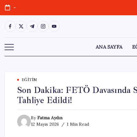
Skip
-
to
content
https://www.facebook.com/
https://twitter.com/
https://t.me/
https://www.instagram.com/
https://youtube.com/
ANA SAYFA
E
EĞITIM
Son Dakika: FETÖ Davasında Se
Tahliye Edildi!
By
Fatma Aydın
12 Mayıs 2026
1 Min Read