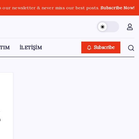
o our newsletter & never miss our best posts.
Subscribe Now!
TIM
İLETİŞİM
Subscribe
SON YAZILAR
ı
TÜİK, güncel internet kullanımı verilerini
paylaştı