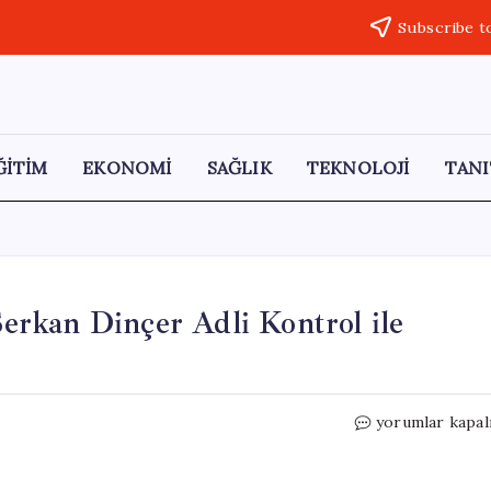
Subscribe t
ĞİTİM
EKONOMİ
SAĞLIK
TEKNOLOJİ
TANI
rkan Dinçer Adli Kontrol ile
Son
yorumlar kapal
Dakika:
FETÖ
Davasında