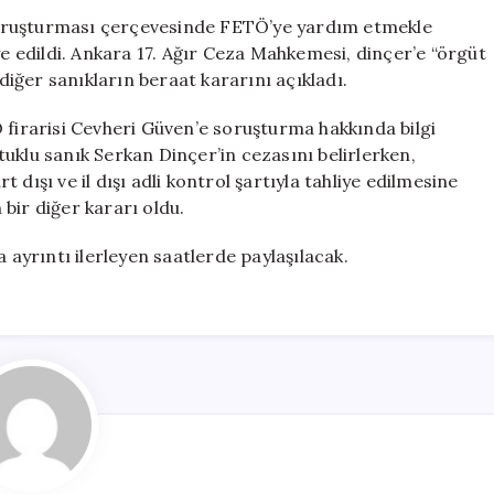
Serkan
oruşturması çerçevesinde FETÖ’ye yardım etmekle
Dinçer
ye edildi. Ankara 17. Ağır Ceza Mahkemesi, dinçer’e “örgüt
Adli
 diğer sanıkların beraat kararını açıkladı.
Kontrol
ile
 firarisi Cevheri Güven’e soruşturma hakkında bilgi
Tahliye
uklu sanık Serkan Dinçer’in cezasını belirlerken,
Edildi!
dışı ve il dışı adli kontrol şartıyla tahliye edilmesine
için
bir diğer kararı oldu.
 ayrıntı ilerleyen saatlerde paylaşılacak.