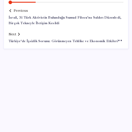
Previous
İsrail, 31 Türk Aktivistin Bulunduğu Sumud Filosu’na Saldırı Düzenledi,
Birçok Tekneyle İletişim Kesildi
Next
Türkiye’de İşsizlik Sorunu: Görünmeyen Tehlike ve Ekonomik Etkileri**
SON YAZILAR
KOBİ’ler için akıllı üretim üssü
Sürekli maddi sorun yaşayan insanların beyni daha