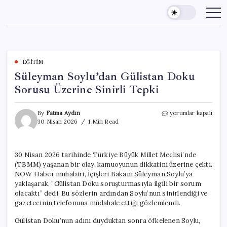
Skip
to
content
EĞITIM
Süleyman Soylu’dan Gülistan Doku
Sorusu Üzerine Sinirli Tepki
Süleyman
By
Fatma Aydın
yorumlar kapalı
Soylu’dan
30 Nisan 2026
1 Min Read
Gülistan
Doku
Sorusu
30 Nisan 2026 tarihinde Türkiye Büyük Millet Meclisi’nde
Üzerine
(TBMM) yaşanan bir olay, kamuoyunun dikkatini üzerine çekti.
Sinirli
Tepki
NOW Haber muhabiri, İçişleri Bakanı Süleyman Soylu’ya
için
yaklaşarak, “Gülistan Doku soruşturmasıyla ilgili bir sorum
olacaktı” dedi. Bu sözlerin ardından Soylu’nun sinirlendiği ve
gazetecinin telefonuna müdahale ettiği gözlemlendi.
Gülistan Doku’nun adını duyduktan sonra öfkelenen Soylu,