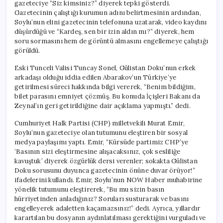
gazeteciye “Siz kimsiniz?” diyerek tepki gösterdi.
Gazetecinin çalıştığı kurumun adını belirtmesinin ardından,
Soylu’nun elini gazetecinin telefonuna uzatarak, video kaydını
düşürdüğü ve “Kardeş, sen bir izin aldın mı?” diyerek, hem
soru sormasını hem de görüntü almasını engellemeye çalıştığı
görüldü.
Eski Tunceli Valisi Tuncay Sonel, Gülistan Doku’nun erkek
arkadaşı olduğu iddia edilen Abarakov’un Türkiye’ye
getirilmesi süreci hakkında bilgi vererek, “Benim bildiğim,
bilet parasını emniyet çözmüş. Bu konuda İçişleri Bakanı da
Zeynal’ın geri getirildiğine dair açıklama yapmıştı.” dedi.
Cumhuriyet Halk Partisi (CHP) milletvekili Murat Emir,
Soylu’nun gazeteciye olan tutumunu eleştiren bir sosyal
medya paylaşımı yaptı. Emir, “Kürsüde partimiz CHP’ye
‘Basının sizi eleştirmesine alışacaksınız, çok sesliliğe
kavuştuk’ diyerek özgürlük dersi verenler; sokakta Gülistan
Doku sorusunu duyunca gazetecinin önüne duvar örüyor!”
ifadelerini kullandı. Emir, Soylu’nun NOW Haber muhabirine
yönelik tutumunu eleştirerek, “Bu mu sizin basın
hürriyetinden anladığınız? Soruları susturarak ve basını
engelleyerek adaletten kaçamazsınız!” dedi. Ayrıca, yıllardır
karartılan bu dosyanın aydınlatılması gerektiğini vurguladı ve