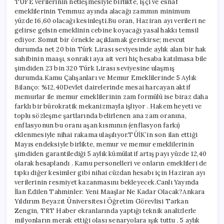
TÜFE verilerinin netleşmesiyle birlikte, işçi ve esnaf
emeklilerinin Temmuz ayında alacağı zammın minimum
yüzde 16,60 olacağı kesinleşti.Bu oran, Haziran ayı verileri ne
gelirse gelsin emeklinin cebine koyacağı yasal hakkı temsil
ediyor. Somut bir örnekle açıklamak gerekirse; mevcut
durumda net 20 bin Türk Lirası seviyesinde aylık alan bir hak
sahibinin maaşı, sonraki aya ait veri hiç hesaba katılmasa bile
şimdiden 23 bin 320 Türk Lirası seviyesine ulaşmış
durumda.Kamu Çalışanları ve Memur Emeklilerinde 5 Aylık
Bilanço: %12,40Devlet dairelerinde mesai harcayan aktif
memurlar ile memur emeklilerinin zam formülü ise biraz daha
farklı bir bürokratik mekanizmayla işliyor . Hakem heyeti ve
toplu sözleşme şartlarında belirlenen ana zam oranına,
enflasyonun bu oranı aşan kısmının (enflasyon farkı)
eklenmesiyle nihai rakama ulaşılıyor.TÜİK’in son ilan ettiği
Mayıs endeksiyle birlikte, memur ve memur emeklilerinin
şimdiden garantilediği 5 aylık kümülatif artış payı yüzde 12,40
olarak hesaplandı . Kamu personelleri ve onların emeklileri de
tıpkı diğer kesimler gibi nihai cüzdan hesabı için Haziran ayı
verilerinin resmiyet kazanmasını bekleyecek.Canlı Yayında
İlan Edilen Tahminler: Yeni Maaşlar Ne Kadar Olacak?Ankara
Yıldırım Beyazıt Üniversitesi Öğretim Görevlisi Tarkan
Zengin, TRT Haber ekranlarında yaptığı teknik analizlerle
milyonların merak ettiği olası senaryolara ışık tuttu . 5 aylık