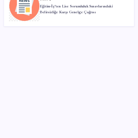
Eğitim-İş’ten Lise Sorumluluk Sınavlarındaki
Belirsizliğe Karşı Genelge Çağrısı
SON YAZILAR
‘Tek çatı altında toplanmalı’ dedi: Akın Gürlek’ten
‘internet gazeteciliği’ için yasa sinyali mi?
Katlanabilir telefonda incelik yarışı kızıştı: HONOR
Magic V6 Türkiye’de
ABD tarım dışı istihdam verisinde negatif sürpriz