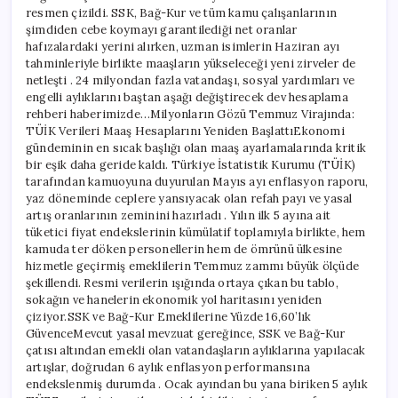
resmen çizildi. SSK, Bağ-Kur ve tüm kamu çalışanlarının
şimdiden cebe koymayı garantilediği net oranlar
hafızalardaki yerini alırken, uzman isimlerin Haziran ayı
tahminleriyle birlikte maaşların yükseleceği yeni zirveler de
netleşti . 24 milyondan fazla vatandaşı, sosyal yardımları ve
engelli aylıklarını baştan aşağı değiştirecek dev hesaplama
rehberi haberimizde…Milyonların Gözü Temmuz Virajında:
TÜİK Verileri Maaş Hesaplarını Yeniden BaşlattıEkonomi
gündeminin en sıcak başlığı olan maaş ayarlamalarında kritik
bir eşik daha geride kaldı. Türkiye İstatistik Kurumu (TÜİK)
tarafından kamuoyuna duyurulan Mayıs ayı enflasyon raporu,
yaz döneminde ceplere yansıyacak olan refah payı ve yasal
artış oranlarının zeminini hazırladı . Yılın ilk 5 ayına ait
tüketici fiyat endekslerinin kümülatif toplamıyla birlikte, hem
kamuda ter döken personellerin hem de ömrünü ülkesine
hizmetle geçirmiş emeklilerin Temmuz zammı büyük ölçüde
şekillendi. Resmi verilerin ışığında ortaya çıkan bu tablo,
sokağın ve hanelerin ekonomik yol haritasını yeniden
çiziyor.SSK ve Bağ-Kur Emeklilerine Yüzde 16,60’lık
GüvenceMevcut yasal mevzuat gereğince, SSK ve Bağ-Kur
çatısı altından emekli olan vatandaşların aylıklarına yapılacak
artışlar, doğrudan 6 aylık enflasyon performansına
endekslenmiş durumda . Ocak ayından bu yana biriken 5 aylık