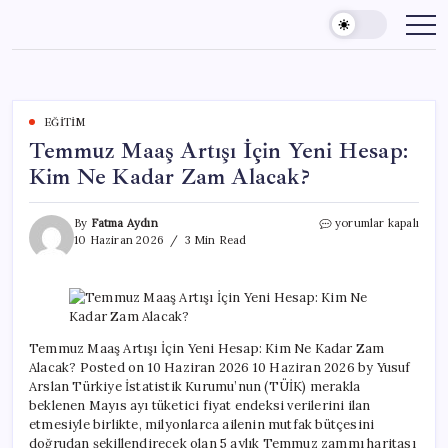
Skip
to
content
EĞITIM
Temmuz Maaş Artışı İçin Yeni Hesap:
Kim Ne Kadar Zam Alacak?
Temmuz
By
Fatma Aydın
yorumlar kapalı
Maaş
10 Haziran 2026
3 Min Read
Artışı
İçin
Yeni
Hesap:
Kim
Ne
Temmuz Maaş Artışı İçin Yeni Hesap: Kim Ne Kadar Zam
Kadar
Alacak? Posted on 10 Haziran 2026 10 Haziran 2026 by Yusuf
Zam
Arslan Türkiye İstatistik Kurumu’nun (TÜİK) merakla
Alacak?
beklenen Mayıs ayı tüketici fiyat endeksi verilerini ilan
için
etmesiyle birlikte, milyonlarca ailenin mutfak bütçesini
doğrudan şekillendirecek olan 5 aylık Temmuz zammı haritası