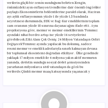
verilerin güçlü bir zemin sunduğunu belirten Zengin,
önümüzdeki ayın enflasyon trendlerine dair önemli öngörüler
paylaştı.Ekonomistlerin beklentilerine paralel olarak, Haziran
ayı aylık enflasyonunun yüzde 1 ile yüzde 1,5 bandında
seyretmesi durumunda, SSK ve Bağ-Kur emeklilerinin toplam
zam oranının yüzde 18 sınırına dayanacağını ifade etti . Aynı
projeksiyona göre, memur ve memur emeklilerinin Temmuz
ayındaki nihai bordro artışı ise yüzde 14 seviyelerini
görebilecek.Etki Alanı Çok Geniş: 24 Milyon Vatandaşın Geliri
DeğişecekTemmuz ayında yapılacak bu dokunuş, sadece
resmi memur ve emekli kadrolarıyla sınırlı kalmayan devasa
bir toplumsal ekosistemi doğrudan etkiliyor . Ülke genelinde
yaklaşık 17 milyon emekli ile 4 milyona yakın aktif memurun
yanında, devletin sunduğu sosyal devlet şemsiyesinden
yararlanan milyonlarca sivil vatandaşın da gözü bu
verilerde.Çünkü memur maaş katsayısında yaşanacak y