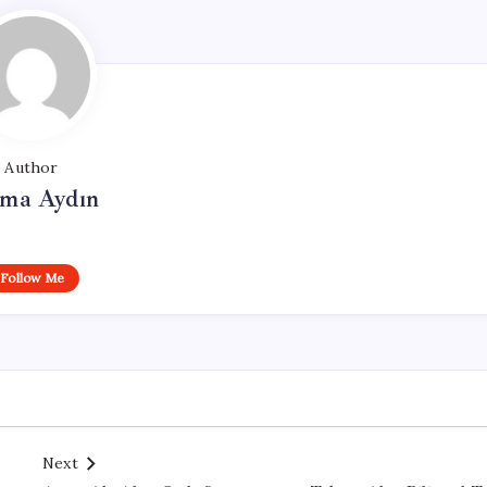
Author
tma Aydın
Follow Me
Next