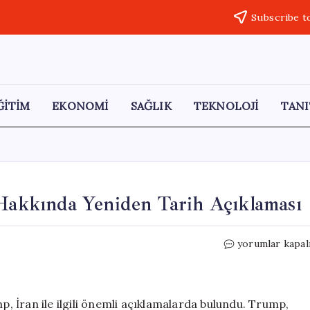
Subscribe t
ĞİTİM
EKONOMİ
SAĞLIK
TEKNOLOJİ
TANI
 Hakkında Yeniden Tarih Açıklaması
Trump’tan
yorumlar kapal
İran’a
Olası
Saldırı
Hakkında
 İran ile ilgili önemli açıklamalarda bulundu. Trump,