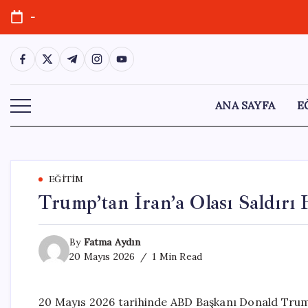
Skip
-
to
content
https://www.facebook.com/
https://twitter.com/
https://t.me/
https://www.instagram.com/
https://youtube.com/
ANA SAYFA
E
EĞITIM
Trump’tan İran’a Olası Saldırı
By
Fatma Aydın
20 Mayıs 2026
1 Min Read
20 Mayıs 2026 tarihinde ABD Başkanı Donald Trump,