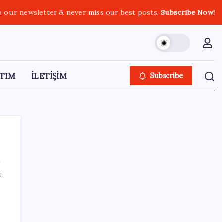
o our newsletter & never miss our best posts.
Subscribe Now!
TIM
İLETİŞİM
Subscribe
ı
SON YAZILAR
Intel’den TSMC’ye Rakip Teknoloji: 2027’de
Geliyor