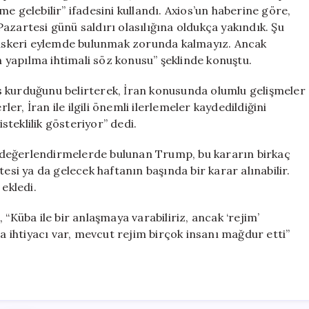
Yeniden
e gelebilir” ifadesini kullandı. Axios’un haberine göre,
Tarih
azartesi günü saldırı olasılığına oldukça yakındık. Şu
Açıklaması
askeri eylemde bulunmak zorunda kalmayız. Ancak
için
yapılma ihtimali söz konusu” şeklinde konuştu.
s kurduğunu belirterek, İran konusunda olumlu gelişmeler
ler, İran ile ilgili önemli ilerlemeler kaydedildiğini
teklilik gösteriyor” dedi.
 değerlendirmelerde bulunan Trump, bu kararın birkaç
esi ya da gelecek haftanın başında bir karar alınabilir.
 ekledi.
“Küba ile bir anlaşmaya varabiliriz, ancak ‘rejim’
ma ihtiyacı var, mevcut rejim birçok insanı mağdur etti”