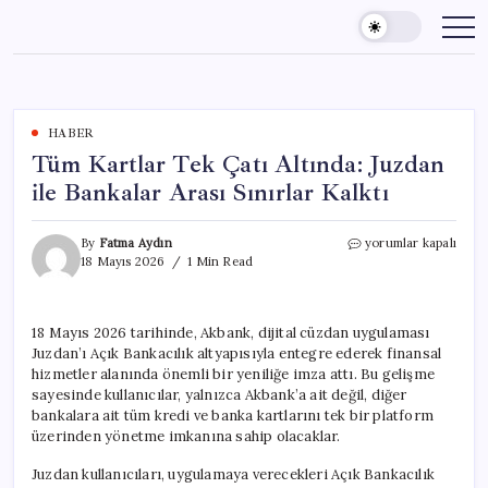
Skip
to
content
HABER
Tüm Kartlar Tek Çatı Altında: Juzdan
ile Bankalar Arası Sınırlar Kalktı
Tüm
By
Fatma Aydın
yorumlar kapalı
Kartlar
18 Mayıs 2026
1 Min Read
Tek
Çatı
Altında:
18 Mayıs 2026 tarihinde, Akbank, dijital cüzdan uygulaması
Juzdan
Juzdan’ı Açık Bankacılık altyapısıyla entegre ederek finansal
ile
Bankalar
hizmetler alanında önemli bir yeniliğe imza attı. Bu gelişme
Arası
sayesinde kullanıcılar, yalnızca Akbank’a ait değil, diğer
Sınırlar
bankalara ait tüm kredi ve banka kartlarını tek bir platform
Kalktı
üzerinden yönetme imkanına sahip olacaklar.
için
Juzdan kullanıcıları, uygulamaya verecekleri Açık Bankacılık