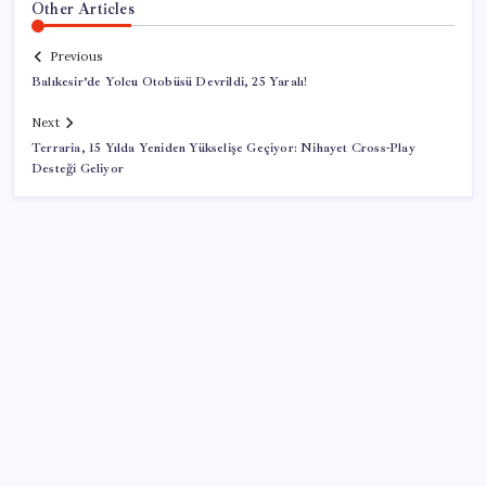
Other Articles
Previous
Balıkesir’de Yolcu Otobüsü Devrildi, 25 Yaralı!
Next
Terraria, 15 Yılda Yeniden Yükselişe Geçiyor: Nihayet Cross-Play
Desteği Geliyor
SON YAZILAR
‘Tek çatı altında toplanmalı’ dedi: Akın Gürlek’ten
‘internet gazeteciliği’ için yasa sinyali mi?