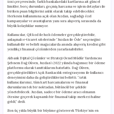
izni çerçevesinde, farklı bankalardaki kartlarına ait güncel
limitler, borç durumları, geçmiş harcama ve işlem detayları ile
biriken puan bilgilerini anlık olarak takip edebilecekler.
Herkesin kullanımına açık olan Juzdan, sağladığı özel
kampanyalar ve avantajların yanı sıra alışveriş sırasında da
büyük kolaylıklar sunuyor.
Kullanıcılar, QR kod ile hızlı ödemeler gerçekleştirebilir,
anlaşmalı e-ticaret sitelerinde “Juzdan ile Öde” seçeneğini
kullanabilir ve belirli mağazalarda anında alışveriş kredisi gibi
yenilikçi finansal çözümlerden yararlanabilirler.
Akbank Dijital Çözümler ve Strateji Genel Müdür Yardımcısı
Şebnem Dağ Güven, Juzdan’ı 2022 yılında bağımsız bir ödeme
platformu olarak tanıttıklarını hatırlattı. Dağ Güven,
gerçekleştirdikleri Açık Bankacılık entegrasyonu ile kullanıcı
deneyimini daha da geliştirdiklerini belirtti. “Artık
kullanıcılarımız, tüm kart harcamalarını ve finansal
durumlarını tek bir noktadan, bütüncül bir şekilde
yönetebilecek. Juzdan, sadece bir ödeme aracı olmanın
ötesine geçerek kapsamlı bir finansal takip merkezi haline
geldi,” dedi.
Son üç yılda büyük bir büyüme göstererek Türkiye’nin en