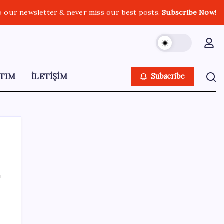
o our newsletter & never miss our best posts.
Subscribe Now!
TIM
İLETİŞİM
Subscribe
ı
SON YAZILAR
‘Tek çatı altında toplanmalı’ dedi: Akın
Gürlek’ten ‘internet gazeteciliği’ için yasa