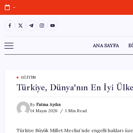
Skip
-
to
content
https://www.facebook.com/
https://twitter.com/
https://t.me/
https://www.instagram.com/
https://youtube.com/
ANA SAYFA
E
EĞITIM
Türkiye, Dünya’nın En İyi Ülke
By
Fatma Aydın
14 Mayıs 2026
1 Min Read
Türkiye Büyük Millet Meclisi’nde engelli hakları ü