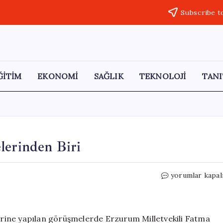
Subscribe t
ĞİTİM
EKONOMİ
SAĞLIK
TEKNOLOJİ
TANI
lerinden Biri
Türkiye,
yorumlar kapal
Dünya’nın
En
İyi
Ülkelerinden
zerine yapılan görüşmelerde Erzurum Milletvekili Fatma