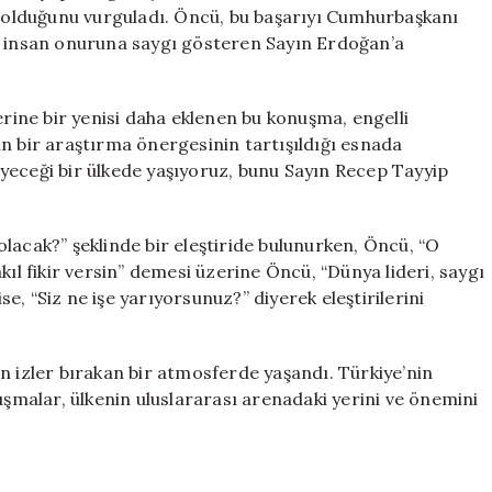
Biri
ri olduğunu vurguladı. Öncü, bu başarıyı Cumhurbaşkanı
için
e insan onuruna saygı gösteren Sayın Erdoğan’a
erine bir yenisi daha eklenen bu konuşma, engelli
n bir araştırma önergesinin tartışıldığı esnada
yeceği bir ülkede yaşıyoruz, bunu Sayın Recep Tayyip
lacak?” şeklinde bir eleştiride bulunurken, Öncü, “O
kıl fikir versin” demesi üzerine Öncü, “Dünya lideri, saygı
ise, “Siz ne işe yarıyorsunuz?” diyerek eleştirilerini
n izler bırakan bir atmosferde yaşandı. Türkiye’nin
uşmalar, ülkenin uluslararası arenadaki yerini ve önemini